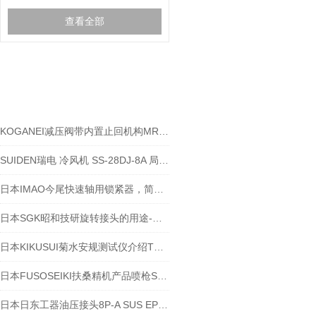
查看全部
相关文章
RELEVANT ARTICLES
KOGANEI减压阀带内置止回机构MR303-03-28W
SUIDEN瑞电 冷风机 SS-28DJ-8A 局部降温
日本IMAO今尾快速轴用锁紧器，简单切实锁紧-江西江崎介绍
日本SGK昭和技研旋转接头的用途-江西江崎讲解
日本KIKUSUI菊水安规测试仪介绍TOS9311
日本FUSOSEIKI扶桑精机产品喷枪ST系列介绍-江西江崎
日本日东工器油压接头8P-A SUS EPDM