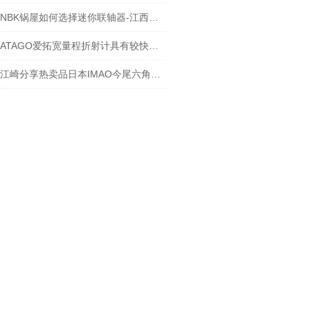
NBK锅屋如何选择迷你联轴器-江西江崎介绍
ATAGO爱拓宽量程折射计具有较快的测量响应时间
江崎分享热卖品日本IMAO今尾六角螺栓型快速柔性定位器CP730-1246LH