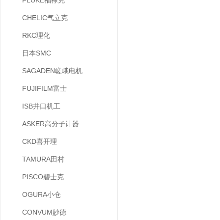
FLUKE福禄克
CHELIC气立克
RKC理化
日本SMC
SAGADEN嵯峨电机
FUJIFILM富士
ISB井口机工
ASKER高分子计器
CKD喜开理
TAMURA田村
PISCO碧士克
OGURA小仓
CONVUM妙德