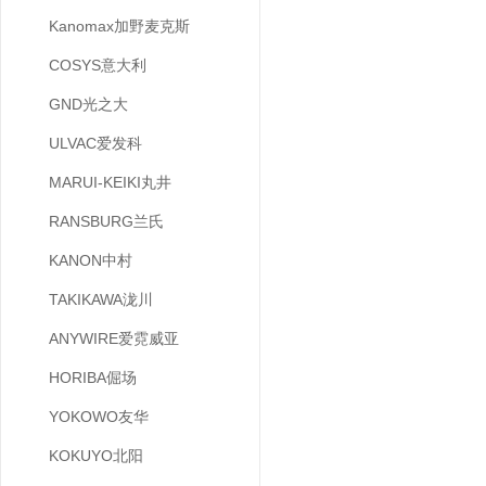
Kanomax加野麦克斯
COSYS意大利
GND光之大
ULVAC爱发科
MARUI-KEIKI丸井
RANSBURG兰氏
KANON中村
TAKIKAWA泷川
ANYWIRE爱霓威亚
HORIBA倔场
YOKOWO友华
KOKUYO北阳