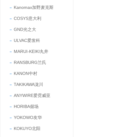
Kanomax加野麦克斯
COSYS意大利
GND光之大
ULVAC爱发科
MARUI-KEIKI丸井
RANSBURG兰氏
KANON中村
TAKIKAWA泷川
ANYWIRE爱霓威亚
HORIBA倔场
YOKOWO友华
KOKUYO北阳