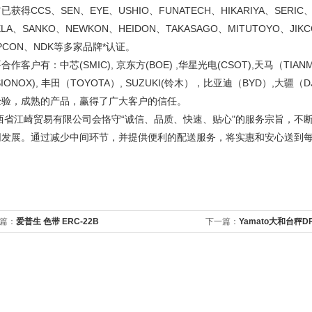
已获得CCS、SEN、EYE、USHIO、FUNATECH、HIKARIYA、SERIC、
ELA、SANKO、NEWKON、HEIDON、TAKASAGO、MITUTOYO、JIK
PCON、NDK等多家品牌*认证。
合作客户有：中芯(SMIC), 京东方(BOE) ,华星光电(CSOT),天马（TIANM
ISIONOX), 丰田（TOYOTA）, SUZUKI(铃木），比亚迪（BYD）,
经验，成熟的产品，赢得了广大客户的信任。
西省江崎贸易有限公司会恪守“诚信、品质、快速、贴心"的服务宗旨，不
同发展。通过减少中间环节，并提供便利的配送服务，将实惠和安心送到
篇：
爱普生 色带 ERC-22B
下一篇：
Yamato大和台秤DP-