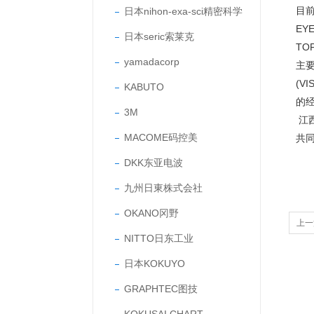
目前
日本nihon-exa-sci精密科学
EY
日本seric索莱克
TO
yamadacorp
主要
(V
KABUTO
的
3M
江
MACOME码控美
共
DKK东亚电波
九州日東株式会社
OKANO冈野
上一
NITTO日东工业
日本KOKUYO
GRAPHTEC图技