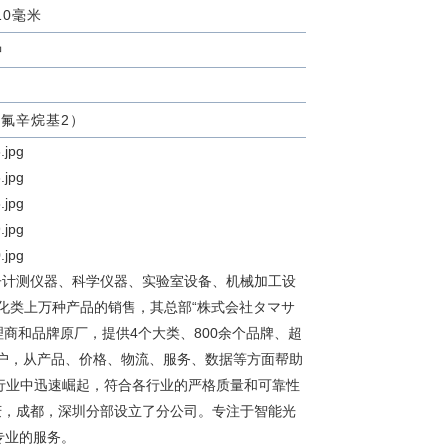
110毫米
钟
全氟辛烷基2）
子计测仪器、科学仪器、实验室设备、机械加工设
化类上万种产品的销售，其总部“株式会社タマサ
理商和品牌原厂，提供4个大类、800余个品牌、超
客户，从产品、价格、物流、服务、数据等方面帮助
行业中迅速崛起，符合各行业的严格质量和可靠性
庆，成都，深圳分部设立了分公司。专注于智能光
专业的服务。