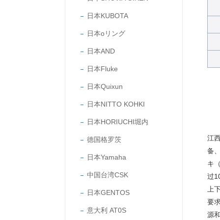
日本KUBOTA
日本oリング
日本AND
日本Fluke
日本Quixun
日本NITTO KOHKI
日本HORIUCHI堀内
江
德国格罗茨
备
日本Yamaha
キ（
中国台湾CSK
过
上
日本GENTOS
要
意大利 AT0S
源