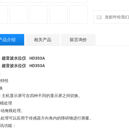
可手动掩模处理。
掩模处理可以应用
● 通讯功能：
发邮件给我们：cz
三种通讯功能，可
1） RS-485 （M
2） 4-20mA电流输
产品介绍
相关产品
留言询价
3） 报警输出触点
 超音波水位仪 HD353A
 超音波水位仪 HD353A
述
能特性
换
屏 主机显示屏可在四种不同的显示屏之间切换。
掩模处理
手动掩模处理。
模处理可以应用于传感器方向角内的障碍物进行测量。
通讯功能：