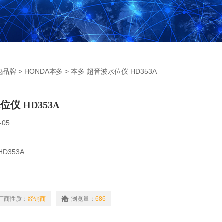
他品牌
>
HONDA本多
> 本多 超音波水位仪 HD353A
仪 HD353A
-05
D353A
在四种不同的显示屏之间切换。
厂商性质：
经销商
浏览量：
686