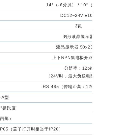
14°（-6分贝） / 10°（-3分贝）
DC12~24V ±10%
3瓦
图形液晶显示器
液晶显示器 50x25mm
上下NPN集电极开路各1个
分辨率：12bit
（24V时，最大负载电阻500Ω）
RS-485（传输距离：1200m以内）
-A型
70°摄氏度
聚丙烯）
P65（盖子打开时相当于IP20）