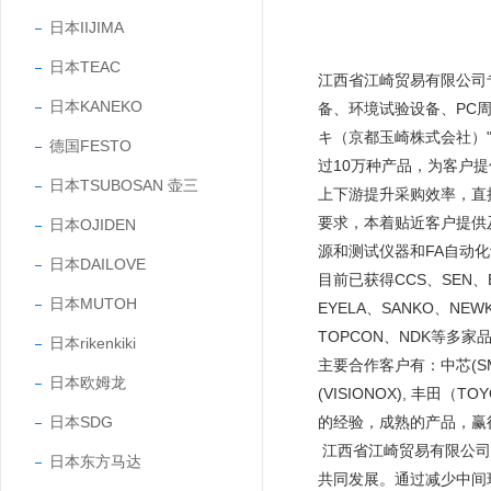
日本IIJIMA
日本TEAC
江西省江崎贸易有限公司
日本KANEKO
备、环境试验设备、PC
キ（京都玉崎株式会社）"
德国FESTO
过10万种产品，为客户
日本TSUBOSAN 壶三
上下游提升采购效率，直
要求，本着贴近客户提供
日本OJIDEN
源和测试仪器和FA自动
日本DAILOVE
目前已获得CCS、SEN、EY
日本MUTOH
EYELA、SANKO、NEW
TOPCON、NDK等多家
日本rikenkiki
主要合作客户有：中芯(SMIC
日本欧姆龙
(VISIONOX), 丰田
日本SDG
的经验，成熟的产品，
江西省江崎贸易有限公司
日本东方马达
共同发展。通过减少中间