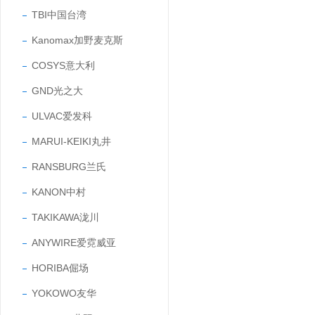
TBI中国台湾
Kanomax加野麦克斯
COSYS意大利
GND光之大
ULVAC爱发科
MARUI-KEIKI丸井
RANSBURG兰氏
KANON中村
TAKIKAWA泷川
ANYWIRE爱霓威亚
HORIBA倔场
YOKOWO友华