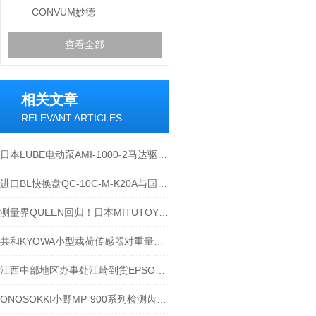
CONVUM妙德
查看全部
相关文章
RELEVANT ARTICLES
日本LUBE电动泵AMI-1000-2马达驱动的连续的齿轮泵
进口BL快换盘QC-10C-M-K20A与国产的区别
测量界QUEEN回归！日本MITUTOYO三丰
共和KYOWA小型载荷传感器对重量的管理
江西中部地区办事处江崎到货EPSON爱普生 色带 ERC-09B
ONOSOKKI小野MP-900系列检测齿轮和输出波形-江西江崎介绍