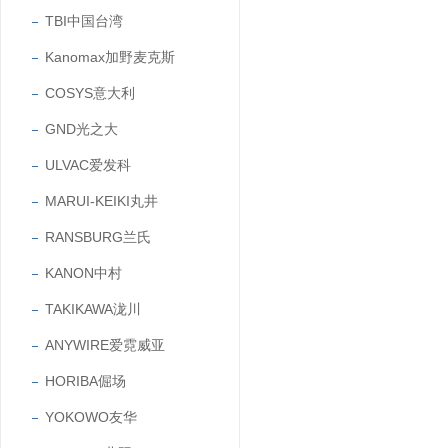
TBI中国台湾
Kanomax加野麦克斯
COSYS意大利
GND光之大
ULVAC爱发科
MARUI-KEIKI丸井
RANSBURG兰氏
KANON中村
TAKIKAWA泷川
ANYWIRE爱霓威亚
HORIBA倔场
YOKOWO友华