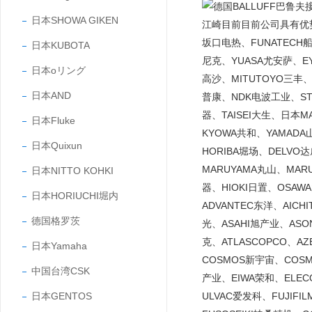
日本SHOWA GIKEN
江崎目前目前公司具有优势的
坂口电热、FUNATECH船
日本KUBOTA
尼克、YUASA尤安萨、EY
日本oリング
高沙、MITUTOYO三丰、
日本AND
普康、NDK电波工业、STA
器、TAISEI大生、日本
日本Fluke
KYOWA共和、YAMADA
日本Quixun
HORIBA堀场、DELVO
MARUYAMA丸山、MARU
日本NITTO KOHKI
器、HIOKI日置、OSAW
日本HORIUCHI堀内
ADVANTEC东洋、AICH
德国格罗茨
光、ASAHI旭产业、ASO
克、ATLASCOPCO、A
日本Yamaha
COSMOS新宇宙、COS
中国台湾CSK
产业、EIWA荣和、ELE
日本GENTOS
ULVAC爱发科、FUJIF