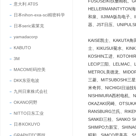
FUSOSEIKI扶桑精机、
意大利 AT0S
HELLERMANNTYTO
日本nihon-exa-sci精密科学
和泉、IIJIMA饭岛电子、
器、JST日压、UNIPUL
日本seric索莱克
yamadacorp
KAISE凯士、KAKUTA
KABUTO
士、KIKUSUI菊水、KI
KOSHIN工进、KOTOH
3M
LECIP三阳、LELMAC
MACOME码控美
METROL美德龙、MIDO
三菱、MITSUBOSHI三
DKK东亚电波
米奇邦、NICHIGI日油技研
九州日東株式会社
NISHIMURA西村电机、
OKANO冈野
OKAZAKI冈崎、OTSU
RANSBURG兰氏、RIK
NITTO日东工业
SANKEI三桂、SANKO
日本KOKUYO
SHIMPO力新宝、SHINA
GRAPHTEC图技
昭和、SIMCO思美高、SS