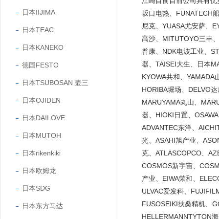
江崎目前目前公司具有优势的
日本IIJIMA
坂口电热、FUNATECH船
尼克、YUASA尤安萨、EY
日本TEAC
高沙、MITUTOYO三丰、
日本KANEKO
普康、NDK电波工业、STA
器、TAISEI大生、日本
德国FESTO
KYOWA共和、YAMADA
日本TSUBOSAN 壶三
HORIBA堀场、DELVO
日本OJIDEN
MARUYAMA丸山、MARU
器、HIOKI日置、OSAW
日本DAILOVE
ADVANTEC东洋、AICH
日本MUTOH
光、ASAHI旭产业、ASO
日本rikenkiki
克、ATLASCOPCO、A
COSMOS新宇宙、COS
日本欧姆龙
产业、EIWA荣和、ELE
日本SDG
ULVAC爱发科、FUJIF
FUSOSEIKI扶桑精机、
日本东方马达
HELLERMANNTYTO