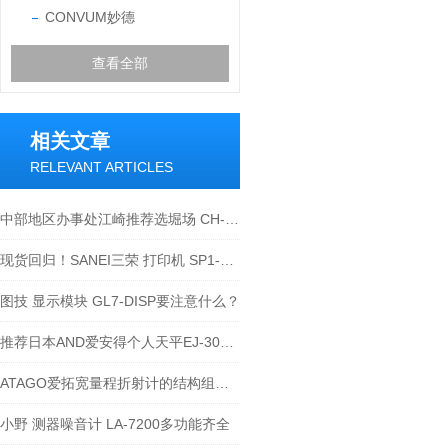
CONVUM妙德
查看全部
相关文章
RELEVANT ARTICLES
中部地区办事处江崎推荐选堀场 CH-101-2.5，让 PH 电极 “安心上班不受伤”
现货回归！SANEI三荣 打印机 SP1-21SJ-W
图技 显示模块 GL7-DISP要注意什么？
推荐日本AND爱安得个人天平EJ-303B推荐
ATAGO爱拓宽量程折射计的结构组成及具体测量过程介绍
小野 测器噪音计 LA-7200多功能齐全