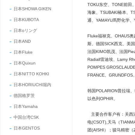
TOKU东空、TONE前田、
日本SHOWA GIKEN
海象、TSUBAKI椿本、T
日本KUBOTA
通、YAMAYU馬野化学、Y
日本oリング
Fluke福禄克、OHAUS
日本AND
斯、德国SICK西克、美国C
法国KIMO凯茂、法国Piezo
日本Fluke
Radiall雷迪埃、Lamy Rh
日本Quixun
POMPES GROSCLAUD
日本NITTO KOHKI
FRANCE、GRUNDFOS
日本HORIUCHI堀内
韩国POLARION普拉瑞
德国格罗茨
以色列OPHIR、
日本Yamaha
主要合作客户有：关西涂料（
中国台湾CSK
电(CSOT),天马（TIAN
日本GENTOS
团(AISHI）；骏马精密