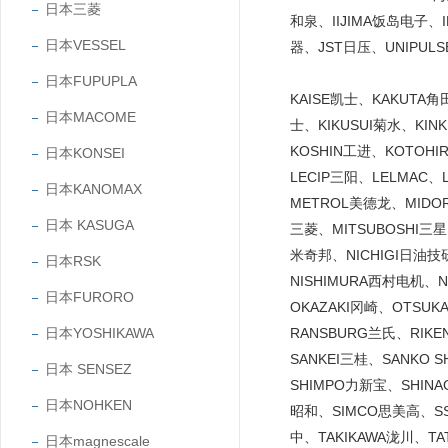
日本三菱
和泉、IIJIMA饭岛电子、
日本VESSEL
器、JST日压、UNIPUL
日本FUPUPLA
KAISE凯士、KAKUTA
日本MACOME
士、KIKUSUI菊水、KI
KOSHIN工进、KOTOH
日本KONSEI
LECIP三阳、LELMAC
日本KANOMAX
METROL美德龙、MIDO
日本 KASUGA
三菱、MITSUBOSHI三
米奇邦、NICHIGI日油技研
日本RSK
NISHIMURA西村电机、
日本FURORO
OKAZAKI冈崎、OTSU
日本YOSHIKAWA
RANSBURG兰氏、RIK
SANKEI三桂、SANKO
日本 SENSEZ
SHIMPO力新宝、SHINA
日本NOHKEN
昭和、SIMCO思美高、SS
中、TAKIKAWA泷川、T
日本magnescale