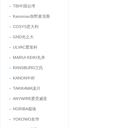
TBI中国台湾
Kanomax加野麦克斯
COSYS意大利
GND光之大
ULVAC爱发科
MARUI-KEIKI丸井
RANSBURG兰氏
KANON中村
TAKIKAWA泷川
ANYWIRE爱霓威亚
HORIBA倔场
YOKOWO友华