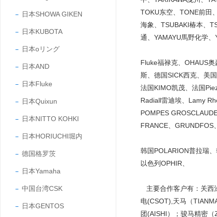
TOKU东空、TONE前田、
日本SHOWA GIKEN
海象、TSUBAKI椿本、T
日本KUBOTA
通、YAMAYU馬野化学、Y
日本oリング
Fluke福禄克、OHAUS
日本AND
斯、德国SICK西克、美国C
日本Fluke
法国KIMO凯茂、法国Piezo
Radiall雷迪埃、Lamy Rh
日本Quixun
POMPES GROSCLAUD
日本NITTO KOHKI
FRANCE、GRUNDFOS
日本HORIUCHI堀内
韩国POLARION普拉瑞
德国格罗茨
以色列OPHIR、
日本Yamaha
中国台湾CSK
主要合作客户有：关西涂料（
电(CSOT),天马（TIAN
日本GENTOS
团(AISHI）；骏马精密