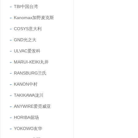
TBI中国台湾
Kanomax加野麦克斯
COSYS意大利
GND光之大
ULVAC爱发科
MARUI-KEIKI丸井
RANSBURG兰氏
KANON中村
TAKIKAWA泷川
ANYWIRE爱霓威亚
HORIBA倔场
YOKOWO友华