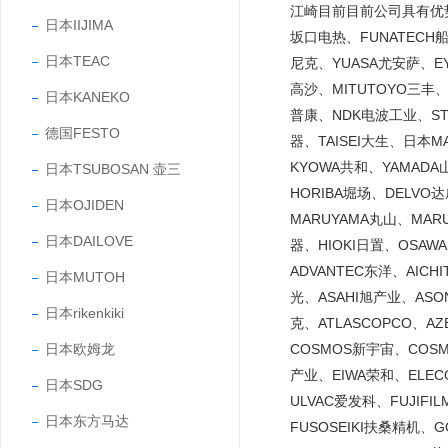
江崎目前目前公司具有优势的
日本IIJIMA
坂口电热、FUNATECH船
日本TEAC
尼克、YUASA尤安萨、EY
高沙、MITUTOYO三丰、
日本KANEKO
普康、NDK电波工业、STA
德国FESTO
器、TAISEI大生、日本
KYOWA共和、YAMADA
日本TSUBOSAN 壶三
HORIBA堀场、DELVO
日本OJIDEN
MARUYAMA丸山、MARU
日本DAILOVE
器、HIOKI日置、OSAW
ADVANTEC东洋、AICH
日本MUTOH
光、ASAHI旭产业、ASO
日本rikenkiki
克、ATLASCOPCO、A
日本欧姆龙
COSMOS新宇宙、COS
产业、EIWA荣和、ELE
日本SDG
ULVAC爱发科、FUJIF
日本东方马达
FUSOSEIKI扶桑精机、