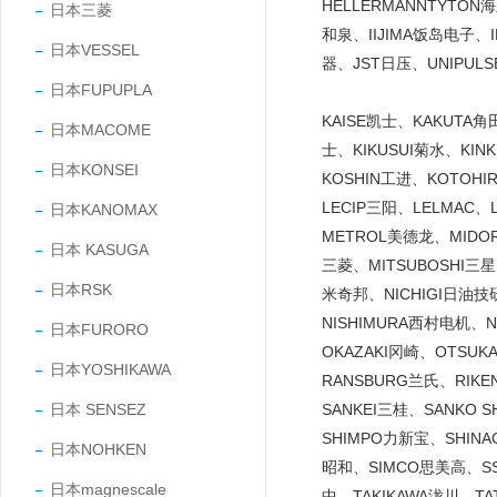
HELLERMANNTYTO
日本三菱
和泉、IIJIMA饭岛电子、
日本VESSEL
器、JST日压、UNIPUL
日本FUPUPLA
KAISE凯士、KAKUTA
日本MACOME
士、KIKUSUI菊水、KI
日本KONSEI
KOSHIN工进、KOTOH
LECIP三阳、LELMAC
日本KANOMAX
METROL美德龙、MIDO
日本 KASUGA
三菱、MITSUBOSHI三
日本RSK
米奇邦、NICHIGI日油技研
NISHIMURA西村电机、
日本FURORO
OKAZAKI冈崎、OTSU
日本YOSHIKAWA
RANSBURG兰氏、RIK
日本 SENSEZ
SANKEI三桂、SANKO
SHIMPO力新宝、SHINA
日本NOHKEN
昭和、SIMCO思美高、SS
日本magnescale
中、TAKIKAWA泷川、T