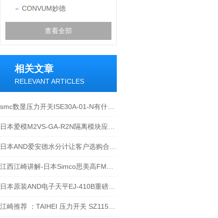
CONVUM妙德
查看全部
相关文章
RELEVANT ARTICLES
smc数显压力开关ISE30A-01-N有什么特点？
日本爱模M2VS-GA-R2N隔离模块应用于哪里？
日本AND爱安德水分计让客户选购合适的
江西江崎讲解-日本Simco思美高FMX-004静电测试仪静电测试
日本原装AND电子天平EJ-410B重磅来袭，千万不要错过！
江崎推荐 ：TAIHEI 压力开关 SZ115BL24