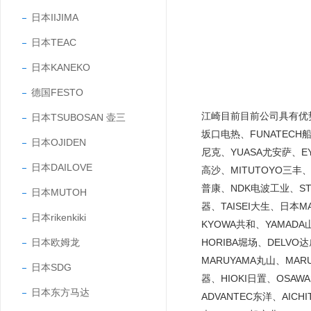
日本IIJIMA
日本TEAC
日本KANEKO
德国FESTO
江崎目前目前公司具有优势的
日本TSUBOSAN 壶三
坂口电热、FUNATECH船
日本OJIDEN
尼克、YUASA尤安萨、EY
日本DAILOVE
高沙、MITUTOYO三丰、
普康、NDK电波工业、STA
日本MUTOH
器、TAISEI大生、日本
日本rikenkiki
KYOWA共和、YAMADA
日本欧姆龙
HORIBA堀场、DELVO
MARUYAMA丸山、MARU
日本SDG
器、HIOKI日置、OSAW
日本东方马达
ADVANTEC东洋、AICH