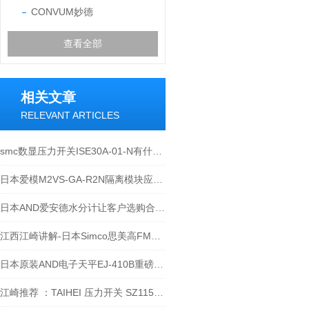
CONVUM妙德
查看全部
相关文章
RELEVANT ARTICLES
smc数显压力开关ISE30A-01-N有什么特点？
日本爱模M2VS-GA-R2N隔离模块应用于哪里？
日本AND爱安德水分计让客户选购合适的
江西江崎讲解-日本Simco思美高FMX-004静电测试仪静电测试
日本原装AND电子天平EJ-410B重磅来袭，千万不要错过！
江崎推荐 ：TAIHEI 压力开关 SZ115BL24