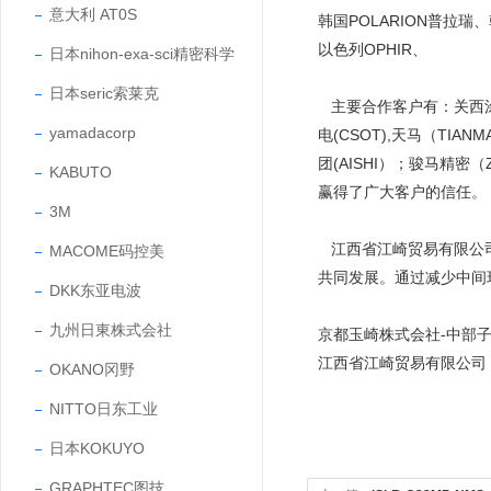
意大利 AT0S
韩国POLARION普拉瑞
以色列OPHIR、
日本nihon-exa-sci精密科学
日本seric索莱克
主要合作客户有：关西涂料（
yamadacorp
电(CSOT),天马（TIAN
团(AISHI）；骏马精密
KABUTO
赢得了广大客户的信任
3M
江西省江崎贸易有限公司
MACOME码控美
共同发展。通过减少中间
DKK东亚电波
九州日東株式会社
京都玉崎株式会社-中部
江西省江崎贸易有限公司
OKANO冈野
NITTO日东工业
日本KOKUYO
GRAPHTEC图技