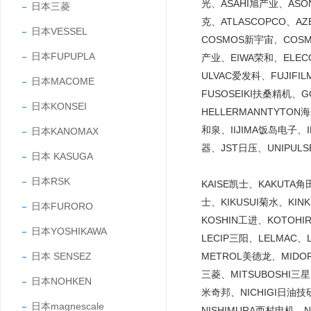
光、ASAHI旭产业、ASO
日本三菱
克、ATLASCOPCO、A
日本VESSEL
COSMOS新宇宙、COS
日本FUPUPLA
产业、EIWA荣和、ELE
ULVAC爱发科、FUJIF
日本MACOME
FUSOSEIKI扶桑精机、
日本KONSEI
HELLERMANNTYTO
和泉、IIJIMA饭岛电子、
日本KANOMAX
器、JST日压、UNIPUL
日本 KASUGA
日本RSK
KAISE凯士、KAKUTA
士、KIKUSUI菊水、KI
日本FURORO
KOSHIN工进、KOTOH
日本YOSHIKAWA
LECIP三阳、LELMAC
日本 SENSEZ
METROL美德龙、MIDO
三菱、MITSUBOSHI三
日本NOHKEN
米奇邦、NICHIGI日油技研
日本magnescale
NISHIMURA西村电机、