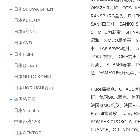
OKAZAKI冈崎、OTSU
日本SHOWA GIKEN
RANSBURG兰氏、RIK
日本KUBOTA
SANKEI三桂、SANKO
日本oリング
SHIMPO力新宝、SHINA
昭和、SIMCO思美高、SS
日本AND
中、TAKIKAWA泷川、T
日本Fluke
TOKU东空、TONE前田、
海象、TSUBAKI椿本、T
日本Quixun
通、YAMAYU馬野化学、Y
日本NITTO KOHKI
日本HORIUCHI堀内
Fluke福禄克、OHAUS
斯、德国SICK西克、美国C
德国格罗茨
法国KIMO凯茂、法国Piezo
日本Yamaha
Radiall雷迪埃、Lamy Rh
中国台湾CSK
POMPES GROSCLAUD
FRANCE、GRUNDFOS
日本GENTOS