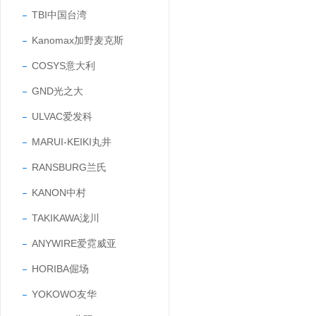
TBI中国台湾
Kanomax加野麦克斯
COSYS意大利
GND光之大
ULVAC爱发科
MARUI-KEIKI丸井
RANSBURG兰氏
KANON中村
TAKIKAWA泷川
ANYWIRE爱霓威亚
HORIBA倔场
YOKOWO友华