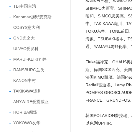
SANKEI三桂、SANKO
TBI中国台湾
SHIMPO力新宝、SHINA
昭和、SIMCO思美高、SS
Kanomax加野麦克斯
中、TAKIKAWA泷川、T
COSYS意大利
TOKU东空、TONE前田、
GND光之大
海象、TSUBAKI椿本、T
通、YAMAYU馬野化学、Y
ULVAC爱发科
MARUI-KEIKI丸井
Fluke福禄克、OHAUS
斯、德国SICK西克、美国C
RANSBURG兰氏
法国KIMO凯茂、法国Piezo
KANON中村
Radiall雷迪埃、Lamy Rh
TAKIKAWA泷川
POMPES GROSCLAUD
FRANCE、GRUNDFOS
ANYWIRE爱霓威亚
HORIBA倔场
韩国POLARION普拉瑞
YOKOWO友华
以色列OPHIR、