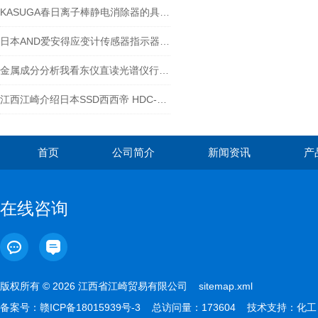
KASUGA春日离子棒静电消除器的具体应用场景
日本AND爱安得应变计传感器指示器AD-4532B
金属成分分析我看东仪直‮光读‬谱仪行！！
江西江崎介绍日本SSD西西帝 HDC-AC系列离子风机
首页
公司简介
新闻资讯
产
在线咨询
版权所有 © 2026 江西省江崎贸易有限公司
sitemap.xml
备案号：
赣ICP备18015939号-3
总访问量：173604 技术支持：
化工