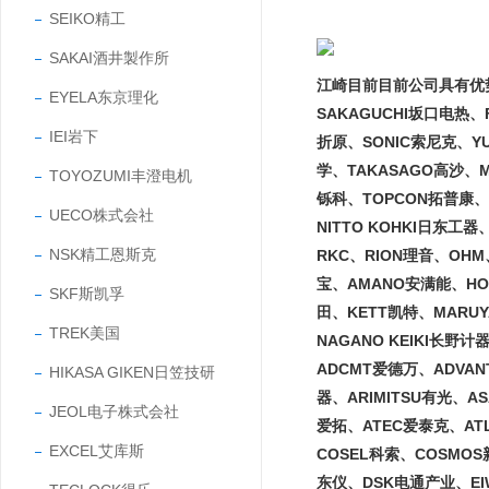
SEIKO精工
SAKAI酒井製作所
江崎目前目前公司具有优势的
EYELA东京理化
SAKAGUCHI坂口电热、
IEI岩下
折原、SONIC索尼克、Y
学、TAKASAGO高沙、M
TOYOZUMI丰澄电机
铄科、TOPCON拓普康、
UECO株式会社
NITTO KOHKI日东工
NSK精工恩斯克
RKC、RION理音、OHM
宝、AMANO安满能、HO
SKF斯凯孚
田、KETT凯特、MARUY
TREK美国
NAGANO KEIKI长野
ADCMT爱德万、ADVAN
HIKASA GIKEN日笠技研
器、ARIMITSU有光、A
JEOL电子株式会社
爱拓、ATEC爱泰克、ATL
EXCEL艾库斯
COSEL科索、COSMO
东仪、DSK电通产业、EI