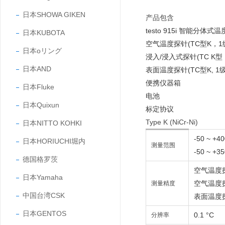
日本SHOWA GIKEN
产品包含
testo 915i 智能分体式
日本KUBOTA
空气温度探针(TC型K，1
日本oリング
浸入/浸入式探针(TC K型
日本AND
表面温度探针(TC型K, 1级
便携仪器箱
日本Fluke
电池
日本Quixun
标定协议
Type K (NiCr-Ni)
日本NITTO KOHKI
-50 ~ 
日本HORIUCHI堀内
测量范围
-50 ~ +
德国格罗茨
空气温度探
日本Yamaha
空气温度探头
测量精度
中国台湾CSK
表面温度探头
日本GENTOS
0.1 °C
分辨率