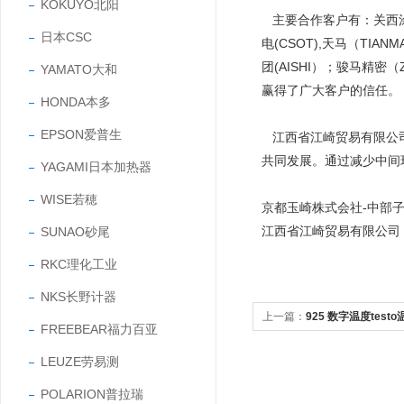
KOKUYO北阳
主要合作客户有：关西涂料（
日本CSC
电(CSOT),天马（TIAN
团(AISHI）；骏马精密
YAMATO大和
赢得了广大客户的信任
HONDA本多
EPSON爱普生
江西省江崎贸易有限公司
共同发展。通过减少中间
YAGAMI日本加热器
WISE若穂
京都玉崎株式会社-中部
江西省江崎贸易有限公司
SUNAO砂尾
RKC理化工业
NKS长野计器
上一篇：
925 数字温度tes
FREEBEAR福力百亚
偶测温仪
LEUZE劳易测
POLARION普拉瑞