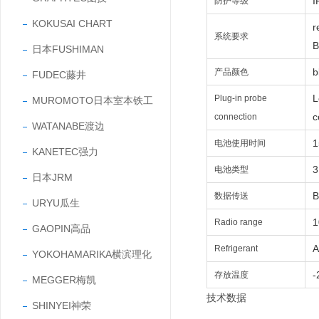
I
防护等级
KOKUSAI CHART
r
系统要求
B
日本FUSHIMAN
b
产品颜色
FUDEC藤井
L
Plug-in probe
MUROMOTO日本室本铁工
c
connection
WATANABE渡边
1
电池使用时间
KANETEC强力
3
电池类型
日本JRM
B
数据传送
URYU瓜生
1
Radio range
GAOPIN高品
A
Refrigerant
YOKOHAMARIKA横滨理化
-
存放温度
MEGGER梅凯
技术数据
SHINYEI神荣