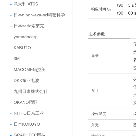
意大利 AT0S
t90 =
响应时间 t₉₀
t90 = 
日本nihon-exa-sci精密科学
日本seric索莱克
技术参数
yamadacorp
KABUTO
重量
3M
MACOME码控美
DKK东亚电波
便
尺寸
九州日東株式会社
无
OKANO冈野
NITTO日东工业
-
操作温度
日本KOKUYO
外壳
GRAPHTEC图技