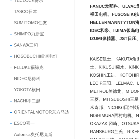
TECLOCK得乐
FANUC发那科、ULVAC
TASCO日本
福田电机、FUSOSEIKI
HELLERMANNTYTO
SUMITOMO住友
IDEC和泉、IIJIMA饭
SHIMPO力新宝
IZUMI泉精器、JST日压
SANWA三和
HOSOBUCHI细渊电灯
KAISE凯士、KAKUTA
士、KIKUSUI菊水、KI
FLLUKE福禄克
KOSHIN工进、KOTOH
NIDEC尼得科
LECIP三阳、LELMAC
YOKOTA横田
METROL美德龙、MIDO
三菱、MITSUBOSHI三
NACHI不二越
米奇邦、NICHIGI日油技研
ORIENTALMOTOR东方马达
NISHIMURA西村电机、
ESCO喜一
OKAZAKI冈崎、OTSU
RANSBURG兰氏、RIK
Autonics奥托尼克斯