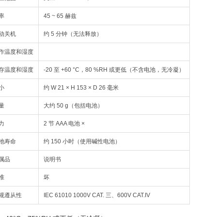
率
45 ~ 65 赫兹
动关机
约 5 分钟（无法释放）
作温度和湿度
存温度和湿度
-20 至 +60 °C，80 %RH 或更低（不含电池，无冷凝）
小
约 W 21 × H 153 × D 26 毫米
量
大约 50 g（包括电池）
力
2 节 AAA 电池 ×
池寿命
约 150 小时（使用碱性电池）
属品
说明书
准
坏
规遵从性
IEC 61010 1000V CAT. 三、600V CAT.IV