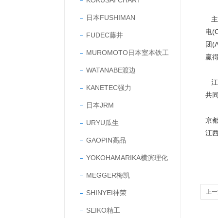
KOKUSAI CHART
日本FUSHIMAN
主要
电(
FUDEC藤井
团(
MUROMOTO日本室本铁工
赢
WATANABE渡边
江
KANETEC强力
共
日本JRM
京
URYU瓜生
江
GAOPIN高品
YOKOHAMARIKA横滨理化
MEGGER梅凯
上一
SHINYEI神荣
形表
SEIKO精工