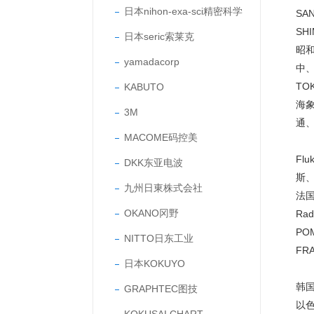
日本nihon-exa-sci精密科学
SA
SH
日本seric索莱克
昭和
yamadacorp
中、
TO
KABUTO
海象
3M
通、
MACOME码控美
Fl
DKK东亚电波
斯、
九州日東株式会社
法国
OKANO冈野
Rad
PO
NITTO日东工业
FR
日本KOKUYO
韩国
GRAPHTEC图技
以色