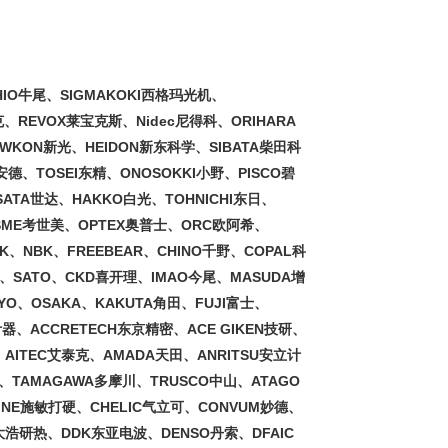
O牛尾、SIGMAKOKI西格玛光机、
克、REVOX莱宝克斯、Nidec尼得科、ORIHARA
WKON新光、HEIDON新东科学、SIBATA柴田科
德、TOSEI东精、ONOSOKKI小野、PISCO碧
ATA世达、HAKKO白光、TOHNICHI东日、
KOSME考世美、OPTEX奥普士、ORC欧阿希、
、NBK、FREEBEAR、CHINO千野、COPAL科
矿、SATO、CKD喜开理、IMAO今尾、MASUDA增
YO、OSAKA、KAKUTA角田、FUJI富士、
京计器、ACCRETECH东京精密、ACE GIKEN技研、
、AITEC艾泰克、AMADA天田、ANRITSU安立计
机、TAMAGAWA多摩川、TRUSCO中山、ATAGO
DINE施敏打硬、CHELIC气立可、CONVUM妙德、
大浩研热、DDK东亚电波、DENSO丹索、DFAIC