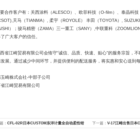
合作客户有：关西涂料（ALESCO）、欧菲科技（O-film）、泰晶科技（TK
CSOT),天马（TIANMA）, 柔宇（ROYOLE） 丰田（TOYOTA）, SU
AISHI）；骏马精密（ZAMA）三一重工（SANY）,中联重科（ZOOM
得了广大客户的信任。
西省江崎贸易有限公司会恪守“诚信、品质、快速、贴心"的服务宗旨，不
同发展。通过减少中间环节，并提供便利的配送服务，将实惠和安心送到
都玉崎株式会社-中部子公司
西省江崎贸易有限公司
篇：
CFL-02R日本CUSTOM东洋计量全自动柔性钳
下一篇：
V-17江崎出售日本C
探测器