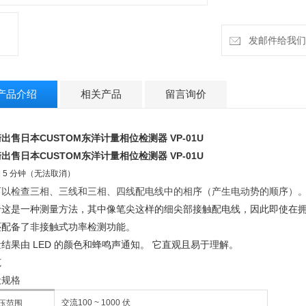
由于这是一种测量
使在拥挤的配电盘
发邮件给我们：cz
它还配备了非接触
测量结果由 LED
产品介绍
相关产品
留言询价
出售日本CUSTOM东洋计量相位检测器
VP-01U
出售日本CUSTOM东洋计量相位检测器
VP-01U
 约 5 分钟（无法取消）
可以检查三相、三线和三相、四线配电线中的相序（产生电动势的顺序）
于这是一种测量方法，其中像笔尖这样的细尖部接触配电线，因此即使在
还配备了非接触式功率检测功能。
结果由 LED 的颜色和蜂鸣声通知。 它直观且易于理解。
范
般规格
交流100 ~ 1000 伏
压范围