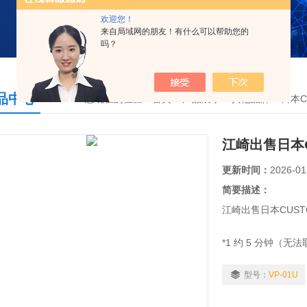
欢迎您！
来自局域网的朋友！有什么可以帮助您的
吗？
品中心
您现在的位置：
首页
>
产品展示
>
其他品牌
>
日本C
江崎出售日本
更新时间：
2026-01
简要描述：
江崎出售日本CUST
*1 约 5 分钟（无
您可以检查三相、
型号：
VP-01U
序）。