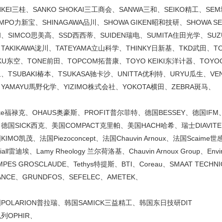
NKEI三桂、SANKO SHOKAI三工商会、SANWA三和、SEIKO精工、SE
IMPO力新宝、SHINAGAWA品川、SHOWA GIKEN昭和技研、SHOWA S
、SIMCO思美高、SSD西西蒂、SUIDEN瑞电、SUMITA住田光学、SUZU
TAKIKAWA泷川、TATEYAMA立山科学、THINKY日新基、TKD武田、T
KU东空、TONE前田、TOPCOM拓普康、TOYO KEIKI东洋计器、TOYOG
、TSUBAKI椿本、TSUKASA驰卡沙、UNITTA优利特、URYU瓜生、VE
YAMAYU馬野化学、YIZIMO株式会社、YOKOTA横田、ZEBRA斑马、
uke福禄克、OHAUS奥豪斯、PROFIT普尔菲特、德国BESSEY、德国IF
德国SICK西克、美国COMPACT克里帕、美国HACH哈希、瑞士DIAVITE、
KIMO凯茂、法国Piezoconcept、法国Chauvin Arnoux、法国Scaime
iall雷迪埃、Lamy Rheology 兰尔荷洛基、Chauvin Arnoux Group、Envi
MPES GROSCLAUDE、Tethys特提斯、BTI、Coreau、SMAAT TECHN
ANCE、GRUNDFOS、SEFELEC、AMETEK、
POLARION普拉瑞、韩国SAMICK三益精工、韩国东日技研DIT
列OPHIR、