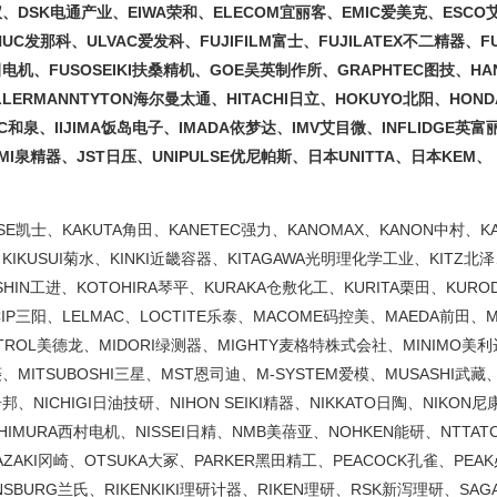
、DSK电通产业、EIWA荣和、ELECOM宜丽客、EMIC爱美克、ESCO
NUC发那科、ULVAC爱发科、FUJIFILM富士、FUJILATEX不二精器、F
电机、FUSOSEIKI扶桑精机、GOE吴英制作所、GRAPHTEC图技、HAN
LLERMANNTYTON海尔曼太通、HITACHI日立、HOKUYO北阳、HO
EC和泉、IIJIMA饭岛电子、IMADA依梦达、IMV艾目微、INFLIDGE英富
UMI泉精器、JST日压、UNIPULSE优尼帕斯、日本UNITTA、日本KEM、
ISE凯士、KAKUTA角田、KANETEC强力、KANOMAX、KANON中村、K
KIKUSUI菊水、KINKI近畿容器、KITAGAWA光明理化学工业、KITZ北
SHIN工进、KOTOHIRA琴平、KURAKA仓敷化工、KURITA栗田、KUR
CIP三阳、LELMAC、LOCTITE乐泰、MACOME码控美、MAEDA前田、
TROL美德龙、MIDORI绿测器、MIGHTY麦格特株式会社、MINIMO美利达、
、MITSUBOSHI三星、MST恩司迪、M-SYSTEM爱模、MUSASHI武藏、
邦、NICHIGI日油技研、NIHON SEIKI精器、NIKKATO日陶、NIKON尼
SHIMURA西村电机、NISSEI日精、NMB美蓓亚、NOHKEN能研、NTT
AZAKI冈崎、OTSUKA大冢、PARKER黑田精工、PEACOCK孔雀、PEA
NSBURG兰氏、RIKENKIKI理研计器、RIKEN理研、RSK新泻理研、SA