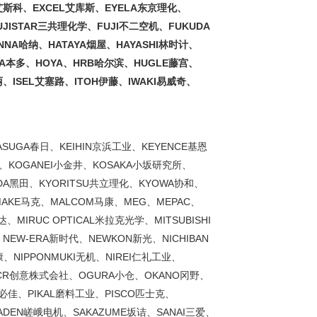
艾斯科、EXCEL艾库斯、EYELA东京理化、
UJISTAR三共理化学、FUJI不二空机、FUKUDA
NA哈纳、HATAYA烟屋、HAYASHI林时计、
NDA本多、HOYA、HRB哈尔滨、HUGLE藤宫、
丽、ISEL艾塞路、ITOH伊藤、IWAKI易威奇、
ASUGA春日、KEIHIN京浜工业、KEYENCE基恩
泽、KOGANEI小金井、KOSAKA小坂研究所、
ODA黑田、KYORITSU共立理化、KYOWA协和、
MAKE马克、MALCOM马康、MEG、MEPAC、
MIRUC OPTICAL米拉克光学、MITSUBISHI
NEW-ERA新时代、NEWKON新光、NICHIBAN
康、NIPPONMUKI无机、NIREI仁礼工业、
ATCR创意株式会社、OGURA小仓、OKANO冈野、
K必佳、PIKAL磨料工业、PISCO匹士克、
GADEN嵯峨电机、SAKAZUME坂诘、SANAI三爱、