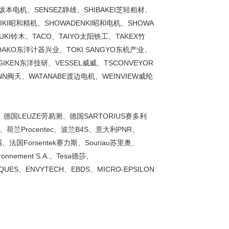
M坂本电机、SENSEZ静雄、SHIBAKEI芝轻粗材、
EIKI昭和精机、SHOWADENKI昭和电机、SHOWA
KI铃木、TACO、TAIYO太阳铁工、TAKEX竹
OAKO东洋计器兴业、TOKI SANGYO东机产业、
IKEN东洋技研、VESSEL威威、TSCONVEYOR
NN阀天、WATANABE渡边电机、WEINVIEW威纶
M、德国LEUZE劳易测、德国SARTORIUS赛多利
荷兰Procentec、波兰B4S、意大利PNR、
世感、法国Forsentek赛力斯、Souriau苏里奥、
ronnement S.A.、Tesa德莎、
IQUES、ENVYTECH、EBDS、MICRO-EPSILON