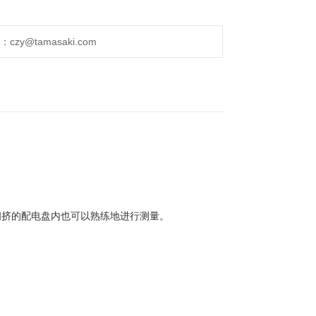
方法，其中像笔尖这样的细尖部接触配电线，因此即
内也可以熟练地进行测量。
y@tamasaki.com
式功率检测功能。
 的颜色和蜂鸣声通知。 它直观且易于理解。
。
拥挤的配电盘内也可以熟练地进行测量。