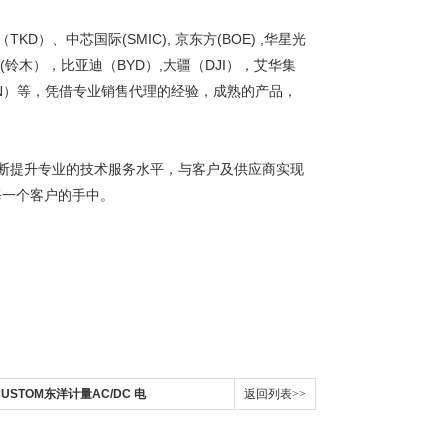
D）、中芯国际(SMIC), 京东方(BOE) ,华星光
ZUKI(铃木），比亚迪（BYD）,大疆（DJI），艾华集
LION）等，凭借专业销售代理的经验，成熟的产品，
断提升专业的技术服务水平，与客户及供应商实现
每一个客户的手中。
USTOM东洋计量AC/DC 电
返回列表>>