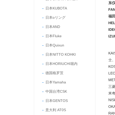
东仪
日本KUBOTA
FA
福田
日本oリング
HE
日本AND
ID
日本Fluke
IZ
日本Quixun
KA
日本NITTO KOHKI
士、
日本HORIUCHI堀内
KO
德国格罗茨
LE
ME
日本Yamaha
三菱
中国台湾CSK
米奇
NI
日本GENTOS
OK
意大利 AT0S
RA