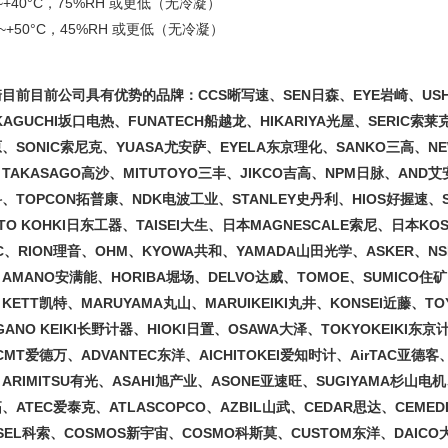
0~+40°C，75%RH 或更低（无冷凝）
0~+50°C，45%RH 或更低（无冷凝）
目前目前公司具有优势的品牌：CCS晰写速、SEN日森、EYE岩崎、USHI
KAGUCHI坂口电热、FUNATECH船越龙、HIKARIYA光屋、SERIC索莱
、SONIC索尼克、YUASA尤安萨、EYELA东京理化、SANKO三高、NE
TAKASAGO高沙、MITUTOYO三丰、JIKCO吉高、NPM日脉、AND艾安
、TOPCON拓普康、NDK电波工业、STANLEY史丹利、HIOS好握速、S
TTO KOHKI日东工器、TAISEI大生、日本MAGNESCALE索尼、日本
C、RION理音、OHM、KYOWA共和、YAMADA山田光学、ASKER、NSK
AMANO安满能、HORIBA堀场、DELVO达威、TOMOE、SUMICO住
KETT凯特、MARUYAMA丸山、MARUIKEIKI丸井、KONSEI近藤、TO
GANO KEIKI长野计器、HIOKI日置、OSAWA大泽、TOKYOKEIKI东
CMT爱德万、ADVANTEC东洋、AICHITOKEI爱知时计、AirTAC亚德客
ARIMITSU有光、ASAHI旭产业、ASONE亚速旺、SUGIYAMA杉山电
、ATEC爱泰克、ATLASCOPCO、AZBIL山武、CEDAR思达、CEME
SEL科索、COSMOS新宇宙、COSMO科斯莫、CUSTOM东洋、DAICO