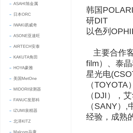
ASAHI旭金属
韩国POLA
日本ORC
研DIT
IWAKI易威奇
以色列OPHI
ASONE亚速旺
AIRTECH安泰
主要合作客户
KAKUTA角田
film）、泰
HOYA豪雅
星光电(CSO
美国MetOne
（TOYOTA
MIDORI绿测器
（DJI），
FANUC发那科
（SANY）
IZUMI泉精器
经验，成熟
北泽KITZ
Malcom马康