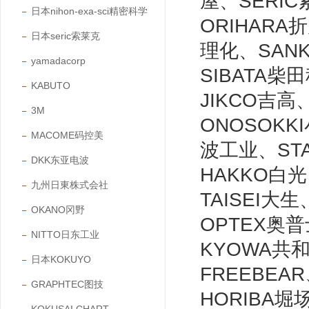
屋、SERIC
日本nihon-exa-sci精密科学
ORIHARA
日本seric索莱克
理化、SAN
yamadacorp
SIBATA柴
KABUTO
JIKCO吉高
3M
ONOSOKK
MACOME码控美
波工业、ST
DKK东亚电波
HAKKO白光
九州日東株式会社
TAISEI大
OKANO冈野
OPTEX奥
NITTO日东工业
KYOWA共和
日本KOKUYO
FREEBEA
GRAPHTEC图技
HORIBA堀