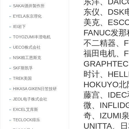
东洋、DAI
SAKAI酒井製作所
东仪、DSK
EYELA东京理化
美克、ESC
IEI岩下
FANUC发那
TOYOZUMI丰澄电机
不二精器、FU
UECO株式会社
福田电机、F
NSK精工恩斯克
GRAPHTE
SKF斯凯孚
时计、HELL
TREK美国
HOKUYO北
HIKASA GIKEN日笠技研
藤宫、IDEC
JEOL电子株式会社
微、INFLI
EXCEL艾库斯
奇、IZUMI
TECLOCK得乐
UNITTA、