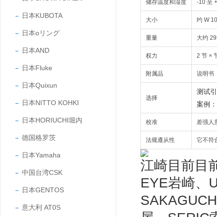
储存温度和湿度
-10 至
日本KUBOTA
大小
约 W 10
日本oリング
重量
大约 29
日本AND
权力
2 节 ×
日本Fluke
附属品
说明书
日本Quixun
测试引
选择
日本NITTO KOHKI
案例：H
日本HORIUCHI堀内
校准
差强人
德国格罗茨
法规遵从性
它不符合 
日本Yamaha
江崎目前目前
中国台湾CSK
EYE岩崎、U
日本GENTOS
SAKAGUC
意大利 AT0S