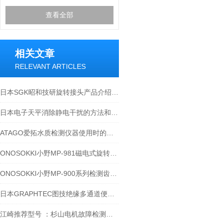
查看全部
相关文章
RELEVANT ARTICLES
日本SGK昭和技研旋转接头产品介绍-江西江崎介绍
日本电子天平消除静电干扰的方法和技巧-江西江崎讲解
ATAGO爱拓水质检测仪器使用时的具体步骤
ONOSOKKI小野MP-981磁电式旋转检测仪工作原理-江西江崎介绍
ONOSOKKI小野MP-900系列检测齿轮和输出波形-江西江崎介绍
日本GRAPHTEC图技绝缘多通道便携式数据记录仪GL840
江崎推荐型号 ：杉山电机故障检测器PS-682