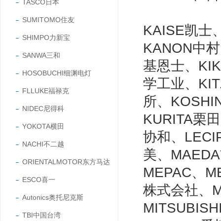
TASCO日本
SUMITOMO住友
KAISE凯士
SHIMPO力新宝
KANON中村
SANWA三和
基恩士、KIK
HOSOBUCHI细渊电灯
学工业、KI
FLLUKE福禄克
所、KOSHI
NIDEC尼得科
KURITA栗
YOKOTA横田
协和、LECI
NACHI不二越
美、MAED
ORIENTALMOTOR东方马达
MEPAC、M
ESCO喜一
株式会社、MI
Autonics奥托尼克斯
MITSUBI
TBI中国台湾