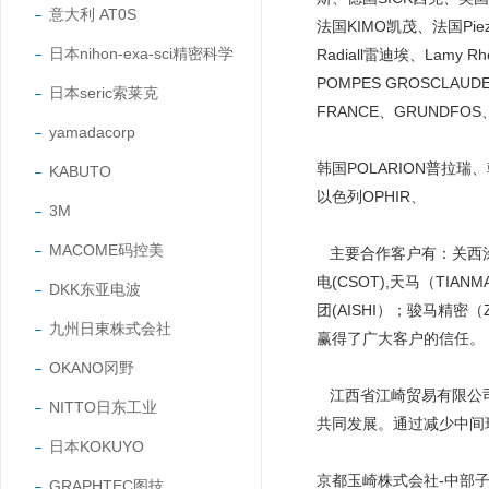
意大利 AT0S
法国KIMO凯茂、法国Piezo
日本nihon-exa-sci精密科学
Radiall雷迪埃、Lamy Rh
POMPES GROSCLAUD
日本seric索莱克
FRANCE、GRUNDFOS
yamadacorp
韩国POLARION普拉瑞
KABUTO
以色列OPHIR、
3M
MACOME码控美
主要合作客户有：关西涂料（
电(CSOT),天马（TIAN
DKK东亚电波
团(AISHI）；骏马精密
九州日東株式会社
赢得了广大客户的信任
OKANO冈野
江西省江崎贸易有限公司
NITTO日东工业
共同发展。通过减少中间
日本KOKUYO
京都玉崎株式会社-中部
GRAPHTEC图技