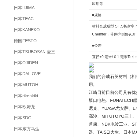
应用等
日本IIJIMA
■规格
日本TEAC
材料合成成型 S.F.S折射率 Nd 反
日本KANEKO
Chemfer→带保护倒角φ10
德国FESTO
■公差
日本TSUBOSAN 壶三
直径+0 毫米/-0.1 毫米Tc 
日本OJIDEN
日本DAILOVE
我们的合成石英材料（相
用。
日本MUTOH
江崎目前目前公司具有优势的
日本rikenkiki
坂口电热、FUNATECH船
日本欧姆龙
尼克、YUASA尤安萨、EY
高沙、MITUTOYO三丰、
日本SDG
普康、NDK电波工业、STA
日本东方马达
器、TAISEI大生、日本