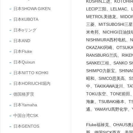
KOSHIN工进、KOTOH
日本SHOWA GIKEN
LECIP三阳、LELMAC
METROL美德龙、MIDO
日本KUBOTA
三菱、MITSUBOSHI三
日本oリング
米奇邦、NICHIGI日油技研
NISHIMURA西村电机、
日本AND
OKAZAKI冈崎、OTSU
日本Fluke
RANSBURG兰氏、RIK
日本Quixun
SANKEI三桂、SANKO
SHIMPO力新宝、SHINA
日本NITTO KOHKI
昭和、SIMCO思美高、SS
日本HORIUCHI堀内
中、TAKIKAWA泷川、T
TOKU东空、TONE前田、
德国格罗茨
海象、TSUBAKI椿本、T
日本Yamaha
通、YAMAYU馬野化学、Y
中国台湾CSK
Fluke福禄克、OHAUS
日本GENTOS
斯、德国SICK西克、美国C