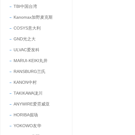
TBI中国台湾
Kanomax加野麦克斯
COSYS意大利
GND光之大
ULVAC爱发科
MARUI-KEIKI丸井
RANSBURG兰氏
KANON中村
TAKIKAWA泷川
ANYWIRE爱霓威亚
HORIBA倔场
YOKOWO友华