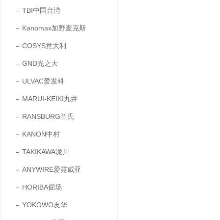
TBI中国台湾
Kanomax加野麦克斯
COSYS意大利
GND光之大
ULVAC爱发科
MARUI-KEIKI丸井
RANSBURG兰氏
KANON中村
TAKIKAWA泷川
ANYWIRE爱霓威亚
HORIBA倔场
YOKOWO友华