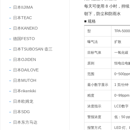
每天可使用 8 小时，持续 
日本IIJIMA
朝下，防尘和防雨水
日本TEAC
■ 规格
日本KANEKO
型
TPA-500
德国FESTO
曝气法
扩散
日本TSUBOSAN 壶三
目标气体
一氧化碳 
日本OJIDEN
原则
恒电位电
日本DAILOVE
范围
0~500pp
日本MUTOH
最小数字显示
1 页/分钟
日本rikenkiki
精度
0~99pp
日本欧姆龙
浓度指示
LCD数字
日本SDG
警报浓度
低：50 p
日本东方马达
报警方式
LED 灯