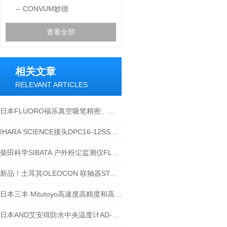
CONVUM妙德
查看全部
相关文章
RELEVANT ARTICLES
日本FLUORO福乐真空吸笔精密、洁净、防静电、防腐蚀多重保障
IHARA SCIENCE接头DPC16-12SS怎么使用
柴田科学SIBATA 户外粉尘监测仪FLD-1技术资料
新品！土耳其OLEOCON 联轴器STC-20A-MSAE8
日本三丰 Mitutoyo高速度高精度和高颜值的快进千分尺
日本AND艾安得防水中央温度计AD-5625