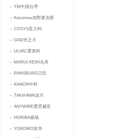
TBI中国台湾
Kanomax加野麦克斯
COSYS意大利
GND光之大
ULVAC爱发科
MARUI-KEIKI丸井
RANSBURG兰氏
KANON中村
TAKIKAWA泷川
ANYWIRE爱霓威亚
HORIBA倔场
YOKOWO友华