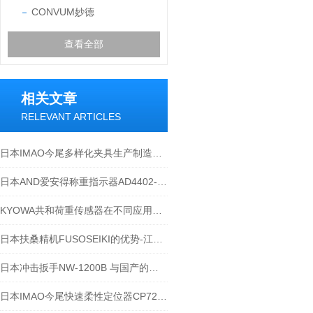
CONVUM妙德
查看全部
相关文章
RELEVANT ARTICLES
日本IMAO今尾多样化夹具生产制造商-欢迎江西江崎咨询
日本AND爱安得称重指示器AD4402-25应用导向
KYOWA共和荷重传感器在不同应用领域的各种作用
日本扶桑精机FUSOSEIKI的优势-江西江崎介绍
日本冲击扳手NW-1200B 与国产的区别
日本IMAO今尾快速柔性定位器CP727-0840R