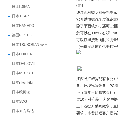
特征
日本IIJIMA
通过面对照明和受光单元，
日本TEAC
它可以根据汽车后视镜标准 JIS
日本KANEKO
除了平面镜外，还可以测
您可以在 DAY 模式和 
德国FESTO
可以获得接近肉眼的测量
日本TSUBOSAN 壶三
（光谱灵敏度近似于标准光
日本OJIDEN
日本DAILOVE
日本MUTOH
江西省江崎贸易有限公司
日本rikenkiki
备、环境试验设备、PC
日本欧姆龙
キ（京都玉崎株式会社）"
过10万种产品，为客户
日本SDG
上下游提升采购效率，直
日本东方马达
要求，本着贴近客户提供