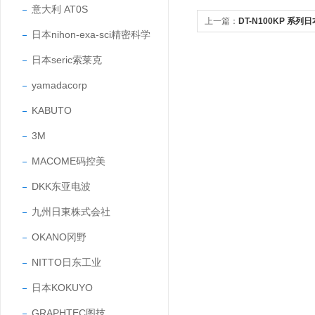
意大利 AT0S
上一篇：
DT-N100KP 系
日本nihon-exa-sci精密科学
压力传感器
日本seric索莱克
yamadacorp
KABUTO
3M
MACOME码控美
DKK东亚电波
九州日東株式会社
OKANO冈野
NITTO日东工业
日本KOKUYO
GRAPHTEC图技