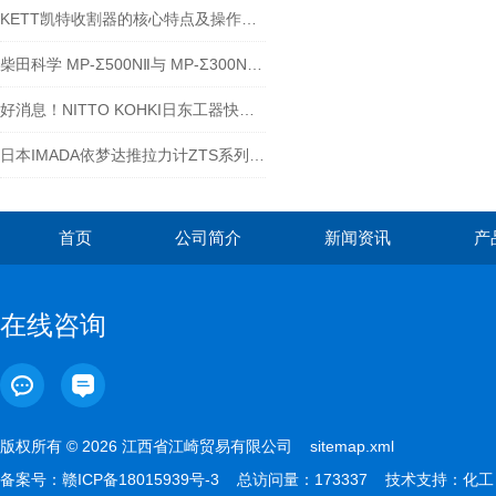
KETT凯特收割器的核心特点及操作维护要点
柴田科学 MP-Σ500NⅡ与 MP-Σ300NⅡ的区别
好消息！NITTO KOHKI日东工器快速液压接头2S-A 黄铜大量现货
日本IMADA依梦达推拉力计ZTS系列-江西江崎介绍
首页
公司简介
新闻资讯
产
在线咨询
版权所有 © 2026 江西省江崎贸易有限公司
sitemap.xml
备案号：
赣ICP备18015939号-3
总访问量：173337 技术支持：
化工