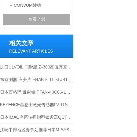
CONVUM妙德
查看全部
相关文章
RELEVANT ARTICLES
进口ULVOIL 润滑脂 Z-300高温真空泵专用
东京测器 应变片 FRAB-5-11-5LJBT-F实拍
日本西格玛 反射镜 TFAN-40C06-1到货了
KEYENCE基恩士激光传感器LV-11SB推荐
日本IMAO今尾转拇指型锁紧器QCTH系列-江西江崎介绍
江崎中部地区办事处推荐日本M-SYSTEM爱模省空间远程IO转换器R6-ND1