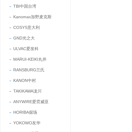
TBI中国台湾
Kanomax加野麦克斯
COSYS意大利
GND光之大
ULVAC爱发科
MARUI-KEIKI丸井
RANSBURG兰氏
KANON中村
TAKIKAWA泷川
ANYWIRE爱霓威亚
HORIBA倔场
YOKOWO友华