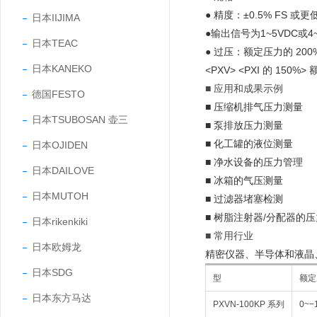
● 精度：±0.5% FS 或更
日本IIJIMA
●输出信号为1~5VDC或
日本TEAC
● 过压：额定压力的 200
日本KANEKO
<PXV> <PXI 的 150%
■ 应用和成果示例
德国FESTO
■ 压缩机排气压力测量
日本TSUBOSAN 壶三
■ 泵排放压力测量
■ 化工罐的液位测量
日本OJIDEN
■ 净水设备的压力管理
日本DAILOVE
■ 冰箱的气压测量
日本MUTOH
■ 过滤器堵塞检测
■ 树脂注射器/分配器的
日本rikenkiki
■ 常用行业
日本欧姆龙
精密仪器、半导体和液晶
日本SDG
型
额定
日本东方马达
PXVN-100KP 系列
0~−