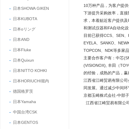
10万种产品，为客户提
日本SHOWA GIKEN
下游提升采购效率，直接
日本KUBOTA
求，本着贴近客户提供及
和测试仪器和FA自动化
日本oリング
目前已获得CCS、SEN、EY
日本AND
EYELA、SANKO、NEW
日本Fluke
TOPCON、NDK等多家
主要合作客户有：中芯(SMIC
日本Quixun
(VISIONOX), 丰田
日本NITTO KOHKI
的经验，成熟的产品，
江西省江崎贸易有限公司
日本HORIUCHI堀内
同发展。通过减少中间环
德国格罗茨
京都玉崎株式会社-中部
日本Yamaha
江西省江崎贸易有限公
中国台湾CSK
日本GENTOS