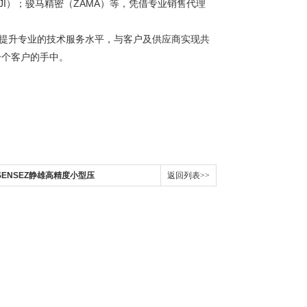
大疆（DJI）；骏马精密（ZAMA）等，凭借专业销售代理
断提升专业的技术服务水平，与客户及供应商实现共
一个客户的手中。
本SENSEZ静雄高精度小型压
返回列表>>