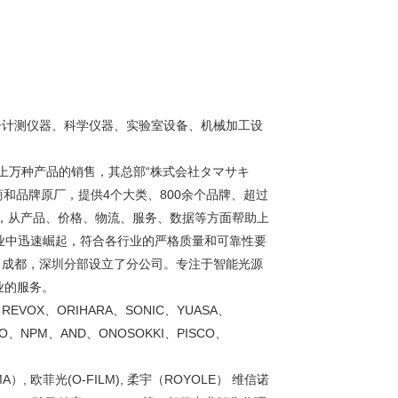
子计测仪器、科学仪器、实验室设备、机械加工设
上万种产品的销售，其总部“株式会社タマサキ
商和品牌原厂，提供4个大类、800余个品牌、超过
户，从产品、价格、物流、服务、数据等方面帮助上
业中迅速崛起，符合各行业的严格质量和可靠性要
，成都，深圳分部设立了分公司。专注于智能光源
业的服务。
REVOX、ORIHARA、SONIC、YUASA、
CO、NPM、AND、ONOSOKKI、PISCO、
A）, 欧菲光(O-FILM), 柔宇（ROYOLE） 维信诺