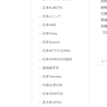
(V
的
日本KUBOTA
江
日本oリング
同
日本AND
京
江
日本Fluke
日本Quixun
日本NITTO KOHKI
日本HORIUCHI堀内
上一
德国格罗茨
器的
日本Yamaha
中国台湾CSK
日本GENTOS
意大利 AT0S