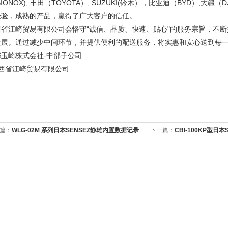
ISIONOX), 丰田（TOYOTA）, SUZUKI(铃木），比亚迪（BYD）,
经验，成熟的产品，赢得了广大客户的信任。
西省江崎贸易有限公司会恪守“诚信、品质、快速、贴心"的服务宗旨，不
发展。通过减少中间环节，并提供便利的配送服务，将实惠和安心送到每
都玉崎株式会社-中部子公司
西省江崎贸易有限公司
篇：
WLG-02M 系列日本SENSEZ静雄内置数据记录
下一篇：
CBI-100KP型日
水位传感器
力传感器