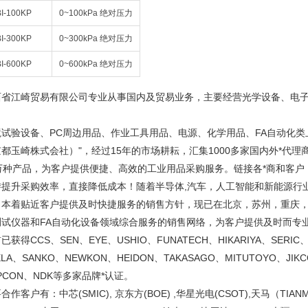
I-100KP
0~100kPa 绝对压力
I-300KP
0~300kPa 绝对压力
I-600KP
0~600kPa 绝对压力
西省江崎贸易有限公司专业从事国内及贸易业务，主要经营光学设备、电
、
境试验设备、PC周边用品、作业工具用品、电源、化学用品、FA自动化类
都玉崎株式会社）"，经过15年的市场耕耘，汇集1000多家国内外*代理
0万种产品，为客户提供便捷、高效的工业用品采购服务。链接各*商和客
游提升采购效率，直接降低成本！随着半导体,汽车，人工智能和新能源行
，本着贴近客户提供及时快捷服务的销售方针，现已在北京，苏州，重庆
测试仪器和FA自动化设备领域综合服务的销售网络，为客户提供及时而专
已获得CCS、SEN、EYE、USHIO、FUNATECH、HIKARIYA、SERIC、
ELA、SANKO、NEWKON、HEIDON、TAKASAGO、MITUTOYO、JIK
PCON、NDK等多家品牌*认证。
合作客户有：中芯(SMIC), 京东方(BOE) ,华星光电(CSOT),天马（TIANM