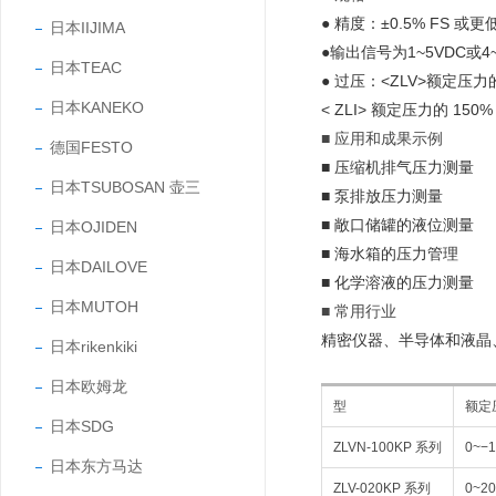
● 精度：±0.5% FS 或更
日本IIJIMA
●输出信号为1~5VDC或
日本TEAC
● 过压：<ZLV>额定压力的
日本KANEKO
< ZLI> 额定压力的 150%
■ 应用和成果示例
德国FESTO
■ 压缩机排气压力测量
日本TSUBOSAN 壶三
■ 泵排放压力测量
■ 敞口储罐的液位测量
日本OJIDEN
■ 海水箱的压力管理
日本DAILOVE
■ 化学溶液的压力测量
日本MUTOH
■ 常用行业
精密仪器、半导体和液晶
日本rikenkiki
日本欧姆龙
型
额定
日本SDG
ZLVN-100KP 系列
0~−1
日本东方马达
ZLV-020KP 系列
0~20