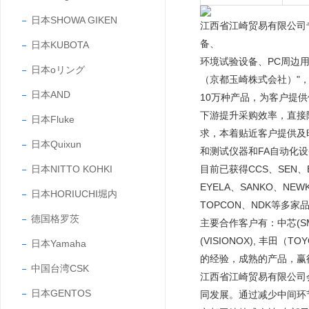
日本SHOWA GIKEN
江西省江崎贸易有限公司
备、
日本KUBOTA
环境试验设备、PC周边
日本oリング
（京都玉崎株式会社）"，
日本AND
10万种产品，为客户提
下游提升采购效率，直接
日本Fluke
求，本着贴近客户提供及
日本Quixun
和测试仪器和FA自动化
日本NITTO KOHKI
目前已获得CCS、SEN、EY
EYELA、SANKO、NEW
日本HORIUCHI堀内
TOPCON、NDK等多家
德国格罗茨
主要合作客户有：中芯(SMIC
(VISIONOX), 丰田
日本Yamaha
的经验，成熟的产品，
中国台湾CSK
江西省江崎贸易有限公司
日本GENTOS
同发展。通过减少中间环