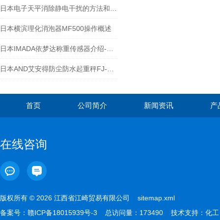
日本电子天平消除静电干扰的方法和技巧-江西江崎讲解
日本横滨理化消泡器MF500操作概述
日本IMADA依梦达称重传感器介绍-江西江崎中部地区
日本AND艾安得防尘防水起重秤FJ-T001iS
首页
公司简介
新闻资讯
产
在线咨询
版权所有 © 2026 江西省江崎贸易有限公司
sitemap.xml
备案号：
赣ICP备18015939号-3
总访问量：173490 技术支持：
化工