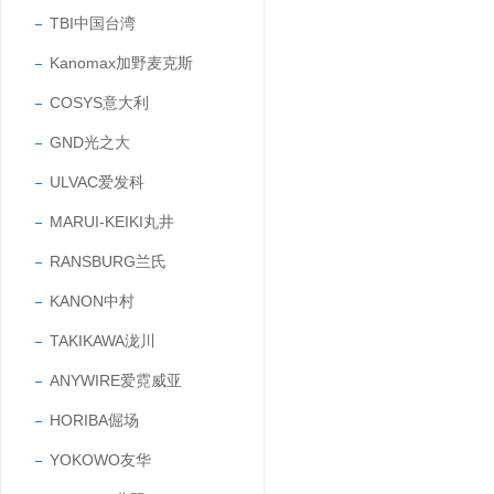
TBI中国台湾
Kanomax加野麦克斯
COSYS意大利
GND光之大
ULVAC爱发科
MARUI-KEIKI丸井
RANSBURG兰氏
KANON中村
TAKIKAWA泷川
ANYWIRE爱霓威亚
HORIBA倔场
YOKOWO友华