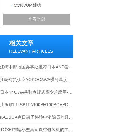
CONVUM妙德
查看全部
相关文章
RELEVANT ARTICLES
江崎中部地区办事处推荐日本AND爱安得个人天平EJ-1202B
江崎有货供应YOKOGAWA横河温度调节器TC10-NHCRNNDNFGK
日本KYOWA共和点焊式应变片应用-江西江崎介绍
油压缸FF-SB1FA100BH100BOABDA的作用？
KASUGA春日离子棒静电消除器的具体应用场景
TOSEI东精小型桌面真空包装机的主要组件