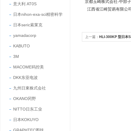
京都玉崎株式会社-中部
意大利 AT0S
江西省江崎贸易有限公
日本nihon-exa-sci精密科学
日本seric索莱克
yamadacorp
上一篇：
HLI-300KP 型日
KABUTO
力传感器
3M
MACOME码控美
DKK东亚电波
九州日東株式会社
OKANO冈野
NITTO日东工业
日本KOKUYO
GRAPHTEC图技