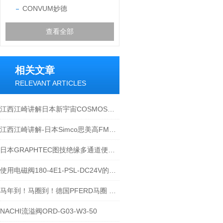
CONVUM妙德
查看全部
相关文章
RELEVANT ARTICLES
江西江崎讲解日本新宇宙COSMOS便携式气体检测产品可预防燃气管道泄漏爆炸等
江西江崎讲解-日本Simco思美高FMX-004静电测试仪静电测试
日本GRAPHTEC图技绝缘多通道便携式数据记录仪GL840
使用电磁阀180-4E1-PSL-DC24V的注意点
马年到！马圈到！德国PFERD马圈 旋转锉RBF 06133 Z3 PLUS陪大家迎新贺岁
NACHI流溢阀ORD-G03-W3-50