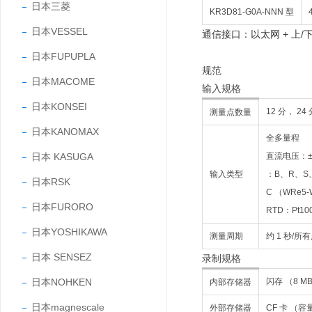
日本三菱
KR3D81-G0A-NNN 型
日本VESSEL
通信接口：以太网 + 上/下
日本FUPUPLA
规范
日本MACOME
输入规格
日本KONSEI
12 分， 24 
测量点数量
日本KANOMAX
全多量程
日本 KASUGA
直流电压：±1
输入类型
：B、R、S、
日本RSK
C （WRe5-
日本FURORO
RTD：Pt10
日本YOSHIKAWA
测量周期
约 1 秒/所
日本 SENSEZ
录制规格
日本NOHKEN
闪存 （8 M
内部存储器
日本magnescale
外部存储器
CF 卡 （容量