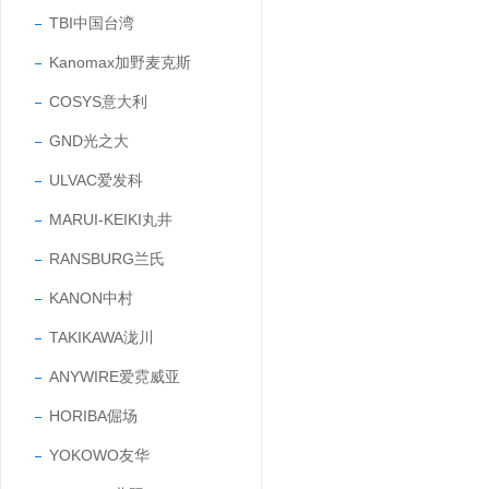
TBI中国台湾
Kanomax加野麦克斯
COSYS意大利
GND光之大
ULVAC爱发科
MARUI-KEIKI丸井
RANSBURG兰氏
KANON中村
TAKIKAWA泷川
ANYWIRE爱霓威亚
HORIBA倔场
YOKOWO友华