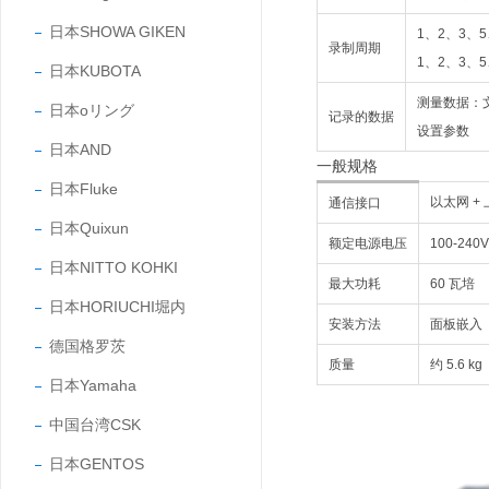
日本SHOWA GIKEN
1、2、3、5
录制周期
1、2、3、5
日本KUBOTA
测量数据：
日本oリング
记录的数据
设置参数
日本AND
一般规格
日本Fluke
以太网 +
通信接口
日本Quixun
额定电源电压
100-24
日本NITTO KOHKI
最大功耗
60 瓦培
日本HORIUCHI堀内
安装方法
面板嵌入
德国格罗茨
质量
约 5.6 kg
日本Yamaha
中国台湾CSK
日本GENTOS