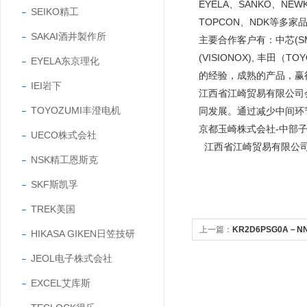
EYELA、SANKO、NEW
SEIKO精工
TOPCON、NDK等多家
SAKAI酒井製作所
主要合作客户有：中芯(SMIC
(VISIONOX), 丰田
EYELA东京理化
的经验，成熟的产品，
IEI岩下
江西省江崎贸易有限公司
TOYOZUMI丰澄电机
同发展。通过减少中间环
京都玉崎株式会社-中部
UECO株式会社
江西省江崎贸易有限公
NSK精工恩斯克
SKF斯凯孚
TREK美国
上一篇：
KR2D6PSG0A－
HIKASA GIKEN日笠技研
图形记录仪
JEOL电子株式会社
EXCEL艾库斯