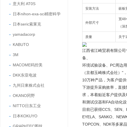
意大利 AT0S
安装方法
嵌板
日本nihon-exa-sci精密科学
宽48
外部尺寸
日本seric索莱克
（深
yamadacorp
质量
关于1
KABUTO
江西省江崎贸易有限公司
3M
备、
MACOME码控美
环境试验设备、PC周边
（京都玉崎株式会社）"，
DKK东亚电波
10万种产品，为客户提
九州日東株式会社
下游提升采购效率，直接
求，本着贴近客户提供及
OKANO冈野
和测试仪器和FA自动化
NITTO日东工业
目前已获得CCS、SEN、EY
日本KOKUYO
EYELA、SANKO、NEW
TOPCON、NDK等多家
GRAPHTEC图技