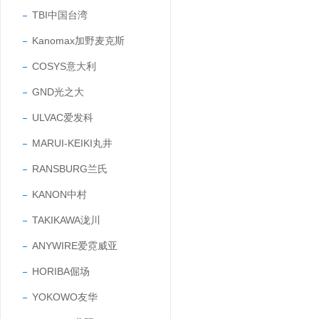
TBI中国台湾
Kanomax加野麦克斯
COSYS意大利
GND光之大
ULVAC爱发科
MARUI-KEIKI丸井
RANSBURG兰氏
KANON中村
TAKIKAWA泷川
ANYWIRE爱霓威亚
HORIBA倔场
YOKOWO友华