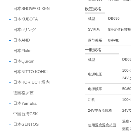
日本SHOWA GIKEN
设定规格
DB630
日本KUBOTA
机型
日本oリング
SV关系
8种定值运转用
日本AND
调节关系
8种PID
一般规格
日本Fluke
DB6
机型
日本Quixun
100
日本NITTO KOHKI
电源电压
24V
日本HORIUCHI堀内
电源频率
50/6
德国格罗茨
功耗
100
日本Yamaha
24V交直流规格
24V
中国台湾CSK
温度 
日本GENTOS
使用温度湿度范围
湿度 