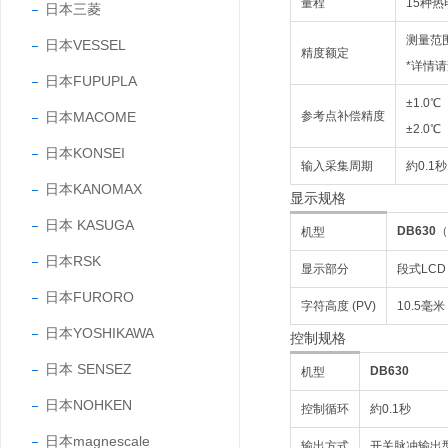
量程
15种
日本三菱
测量范围±
日本VESSEL
精度额定
*详情
日本FUPUPLA
±1.0
日本MACOME
参考点补偿精度
±2.0
日本KONSEI
输入采集周期
約0.1秒
日本KANOMAX
显示规格
日本 KASUGA
DB630
（
机型
日本RSK
显示部分
段式LC
日本FURORO
字符高度 (PV)
10.5毫米
日本YOSHIKAWA
控制规格
日本 SENSEZ
DB630
机型
日本NOHKEN
控制循环
約0.1秒
日本magnescale
输出方式
开关脉冲输出