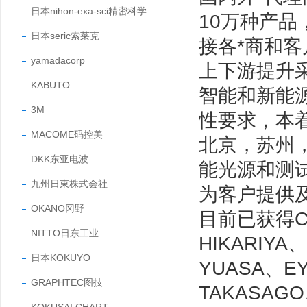
日本nihon-exa-sci精密科学
10万种产
日本seric索莱克
接各*商和
yamadacorp
上下游提升
KABUTO
智能和新能
3M
性要求，本
MACOME码控美
北京，苏州
DKK东亚电波
能光源和测
九州日東株式会社
为客户提供
OKANO冈野
目前已获得CC
NITTO日东工业
HIKARIYA
日本KOKUYO
YUASA、E
GRAPHTEC图技
TAKASAG