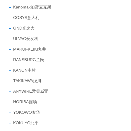
Kanomax加野麦克斯
COSYS意大利
GND光之大
ULVAC爱发科
MARUI-KEIKI丸井
RANSBURG兰氏
KANON中村
TAKIKAWA泷川
ANYWIRE爱霓威亚
HORIBA倔场
YOKOWO友华
KOKUYO北阳