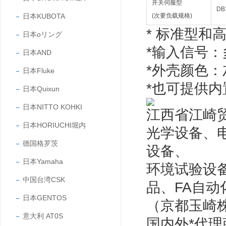
开关伺服型
DB
(次要负载规格)
日本KUBOTA
* 标准型和
日本oリング
*输入信号：
日本AND
*外壳颜色：
日本Fluke
*也可提供
日本Quixun
日本NITTO KOHKI
江西省江崎
日本HORIUCHI堀内
光学设备、
德国格罗茨
设备、
日本Yamaha
环境试验设
中国台湾CSK
品、FA自
日本GENTOS
（京都玉崎株
意大利 AT0S
国内外*代理