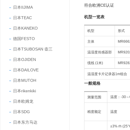
符合欧洲CE认证
日本IIJIMA
机型一览表
日本TEAC
日本KANEKO
机型
形式
德国FESTO
主体
MR666
日本TSUBOSAN 壶三
温湿度传感器部
MR920
日本OJIDEN
缆线 (1米)
MR928
日本DAILOVE
温湿度卡片记录器1m组合
日本MUTOH
一般规格
日本rikenkiki
温度：-30～
测量范围
日本欧姆龙
日本SDG
精度额定
温度
日本东方马达
±3% rh (25°