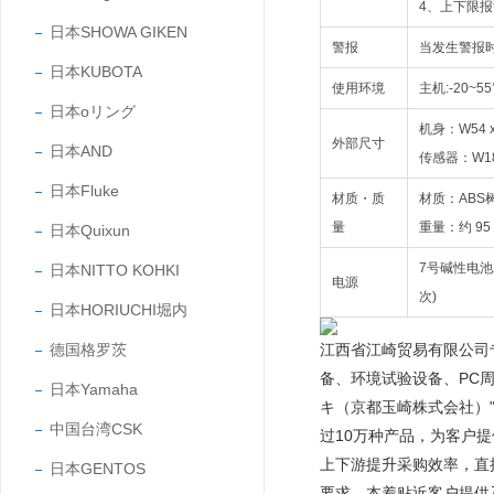
4、上下限
日本SHOWA GIKEN
警报
当发生警报
日本KUBOTA
使用环境
主机:-20~5
日本oリング
机身：W54 x 
外部尺寸
日本AND
传感器：W18 
日本Fluke
材质・质
材质：ABS
量
重量：约 9
日本Quixun
7号碱性电池
日本NITTO KOHKI
电源
次)
日本HORIUCHI堀内
德国格罗茨
江西省江崎贸易有限公司
备、环境试验设备、PC
日本Yamaha
キ（京都玉崎株式会社）"
中国台湾CSK
过10万种产品，为客户
上下游提升采购效率，直
日本GENTOS
要求，本着贴近客户提供