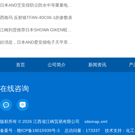
日本AND艾安得防尘防水中等重量电子天平GX-8202MD
西格玛 反射镜TFAN-40C06-1的参数表
江崎到货推荐日本SHOWA GIKEN昭和技研压力旋转接头
好消息，日本AND爱安德电子天平库存来货啦！各种型号咨询江西江崎
首页
公司简介
新闻资讯
产
在线咨询
版权所有 © 2026 江西省江崎贸易有限公司
sitemap.xml
备案号：
赣ICP备18015939号-3
总访问量：173337 技术支持：
化工