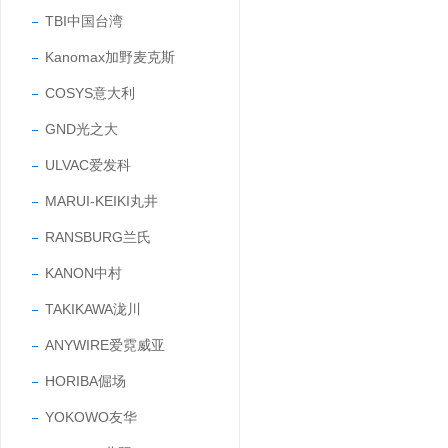
TBI中国台湾
Kanomax加野麦克斯
COSYS意大利
GND光之大
ULVAC爱发科
MARUI-KEIKI丸井
RANSBURG兰氏
KANON中村
TAKIKAWA泷川
ANYWIRE爱霓威亚
HORIBA倔场
YOKOWO友华