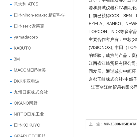
意大利 AT0S
源和测试仪器和FA自动
日本nihon-exa-sci精密科学
目前已获得CCS、SEN、EY
EYELA、SANKO、NEW
日本seric索莱克
TOPCON、NDK等多家
yamadacorp
主要合作客户有：中芯(SMIC
(VISIONOX), 丰田
KABUTO
的经验，成熟的产品，
3M
江西省江崎贸易有限公司
MACOME码控美
同发展。通过减少中间环
京都玉崎株式会社-中部
DKK东亚电波
江西省江崎贸易有限公
九州日東株式会社
OKANO冈野
NITTO日东工业
上一篇：
MP-Σ300NIISI
日本KOKUYO
GRAPHTEC图技