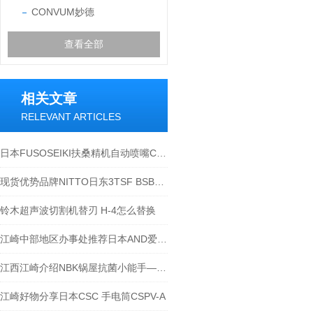
CONVUM妙德
查看全部
相关文章
RELEVANT ARTICLES
日本FUSOSEIKI扶桑精机自动喷嘴C8系列-江西江崎介绍
现货优势品牌NITTO日东3TSF BSBM接头
铃木超声波切割机替刃 H-4怎么替换
江崎中部地区办事处推荐日本AND爱安得带外部传感器的温湿度计AD-5682
江西江崎介绍NBK锅屋抗菌小能手—银离子喷涂-铝制拉手
江崎好物分享日本CSC 手电筒CSPV-A