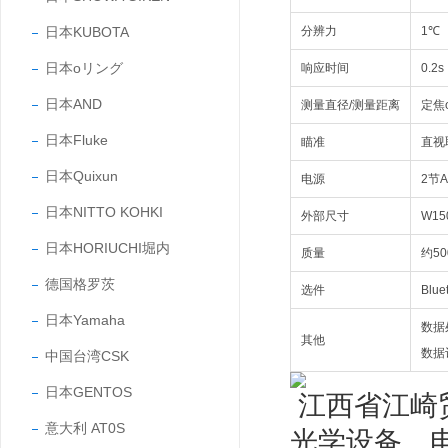
日本KUBOTA
分辨力
1℃
日本oリング
响应时间
0.2s
日本AND
测量直径/测量距离
定焦φ
日本Fluke
瞄准
直视
日本Quixun
电源
2节
日本NITTO KOHKI
外部尺寸
W15
日本HORIUCHI堀内
质量
约50
德国格罗茨
选件
Blu
日本Yamaha
数据
其他
数据记
中国台湾CSK
日本GENTOS
江西省江崎
意大利 AT0S
光学设备、