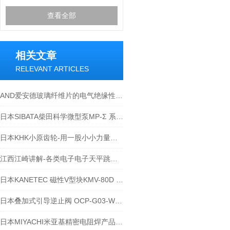
查看全部
相关文章
RELEVANT ARTICLES
AND爱安德玻璃纤维片的电气绝缘性能有哪些优势？
日本SIBATA柴田科学微型泵MP-Σ 系列-江西江崎介绍
日本KHK小原齿轮-用一股小小力量扭转世界
江西江崎讲解-各类电子电子天平跳数问题的解决办法
日本KANETEC 磁性V型块KMV-80D 技术参数
日本叠加式引导逆止阀 OCP-G03-W2-J50
日本MIYACHI米亚基精密电阻焊产品技术特点及应用领域