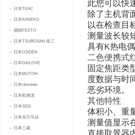
此您可以快
日本TEAC
除了主机背
日本KANEKO
以在检查目
德国FESTO
测量波长较短
日本TSUBOSAN 壶三
具有K热电
日本OJIDEN
二色便携式
日本DAILOVE
固定焦距类型
日本MUTOH
度数据与时
日本rikenkiki
恶劣环境。
日本欧姆龙
其他特性
日本SDG
体积小、重
日本东方马达
测量值显示
日本三菱
直接取景器