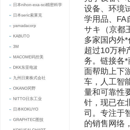
日本nihon-exa-sci精密科学
设备、环境
日本seric索莱克
学用品、F
yamadacorp
サキ（京都玉
KABUTO
多家国内外*
3M
超过10万
MACOME码控美
务。链接各
DKK东亚电波
面帮助上下
九州日東株式会社
车，人工智
OKANO冈野
量和可靠性
NITTO日东工业
针，现已在
日本KOKUYO
司。专注于
GRAPHTEC图技
的销售网络