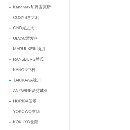
Kanomax加野麦克斯
COSYS意大利
GND光之大
ULVAC爱发科
MARUI-KEIKI丸井
RANSBURG兰氏
KANON中村
TAKIKAWA泷川
ANYWIRE爱霓威亚
HORIBA倔场
YOKOWO友华
KOKUYO北阳