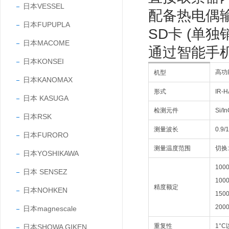
日本VESSEL
配备热电偶
日本FUPUPLA
SD卡 (单
日本MACOME
通过智能手机
日本KONSEI
高功
机型
日本KANOMAX
形式
IR-
日本 KASUGA
检测元件
Si/I
日本RSK
测量波长
0.9/
日本FURORO
测量温度范围
切换:
日本YOSHIKAWA
10
日本 SENSEZ
10
精度额定
日本NOHKEN
15
20
日本magnescale
重复性
1°C
日本SHOWA GIKEN