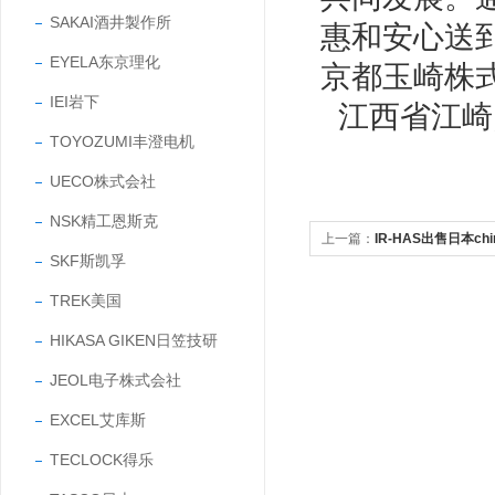
SAKAI酒井製作所
惠和安心送
EYELA东京理化
京都玉崎株
IEI岩下
江西省江崎
TOYOZUMI丰澄电机
UECO株式会社
NSK精工恩斯克
上一篇：
IR-HAS出售日本c
SKF斯凯孚
度仪
TREK美国
HIKASA GIKEN日笠技研
JEOL电子株式会社
EXCEL艾库斯
TECLOCK得乐