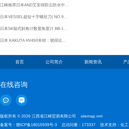
江崎推荐日本AND艾安得防尘防水中等重量电子天平GX-10202M
日本VESSEL超短十字螺丝刀( NO.920225mm)
日本SK箱式斜角计数显角度计 BB-180A实物开箱
日本 KAKUTA HV450夹钳：锁得比爱情还牢
首页
公司简介
新闻资讯
产
在线咨询
版权所有 © 2026 江西省江崎贸易有限公司
sitemap.xml
备案号：
赣ICP备18015939号-3
总访问量：173337 技术支持：
化工