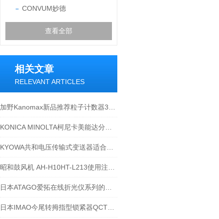
CONVUM妙德
查看全部
相关文章
RELEVANT ARTICLES
加野Kanomax新品推荐粒子计数器3887Lite/3887Pro
KONICA MINOLTA柯尼卡美能达分光测色计CM-26dG汽车内饰部件的色彩管理
KYOWA共和电压传输式变送器适合在复杂的工业环境中使用
昭和鼓风机 AH-H10HT-L213使用注意事项
日本ATAGO爱拓在线折光仪系列的应用范围
日本IMAO今尾转拇指型锁紧器QCTH系列-江西江崎介绍