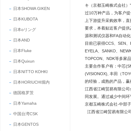
キ（京都玉崎株式会社）"
日本SHOWA GIKEN
过10万种产品，为客户
日本KUBOTA
上下游提升采购效率，直
要求，本着贴近客户提供
日本oリング
源和测试仪器和FA自动
日本AND
目前已获得CCS、SEN、EY
日本Fluke
EYELA、SANKO、NEW
TOPCON、NDK等多家
日本Quixun
主要合作客户有：中芯(SMIC
日本NITTO KOHKI
(VISIONOX), 丰田
的经验，成熟的产品，
日本HORIUCHI堀内
江西省江崎贸易有限公司
德国格罗茨
同发展。通过减少中间环
日本Yamaha
京都玉崎株式会社-中部
江西省江崎贸易有限公
中国台湾CSK
日本GENTOS