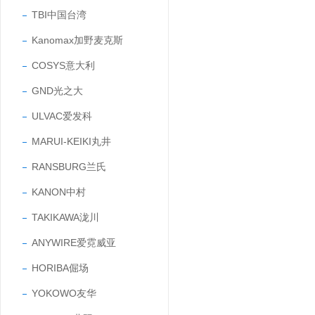
TBI中国台湾
Kanomax加野麦克斯
COSYS意大利
GND光之大
ULVAC爱发科
MARUI-KEIKI丸井
RANSBURG兰氏
KANON中村
TAKIKAWA泷川
ANYWIRE爱霓威亚
HORIBA倔场
YOKOWO友华