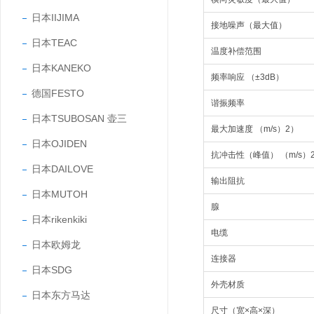
日本IIJIMA
接地噪声（最大值）
日本TEAC
温度补偿范围
日本KANEKO
频率响应 （±3dB）
德国FESTO
谐振频率
日本TSUBOSAN 壶三
最大加速度 （m/s）2）
日本OJIDEN
抗冲击性（峰值） （m/s）
日本DAILOVE
输出阻抗
日本MUTOH
腺
日本rikenkiki
电缆
日本欧姆龙
连接器
日本SDG
外壳材质
日本东方马达
尺寸（宽×高×深）