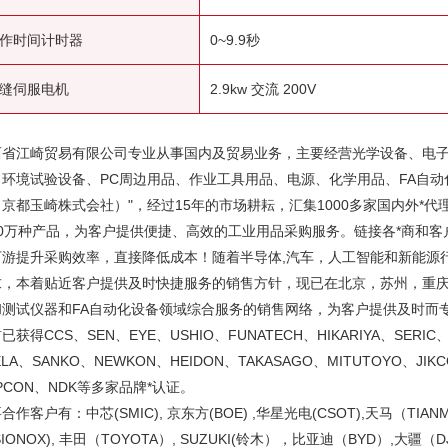
作时间计时器
0~9.9秒
缝伺服电机
2.9kw 交流 200V
西省江崎贸易有限公司专业从事国内及贸易业务，主要经营光学设备、电
、环境试验设备、PC周边用品、作业工具用品、电源、化学用品、FA自动
京都玉崎株式会社）"，经过15年的市场耕耘，汇集1000多家国内外*代
10万种产品，为客户提供便捷、高效的工业用品采购服务。链接各*商和
下游提升采购效率，直接降低成本！随着半导体,汽车，人工智能和新能源
求，本着贴近客户提供及时快捷服务的销售方针，现已在北京，苏州，重
和测试仪器和FA自动化设备领域综合服务的销售网络，为客户提供及时而
已获得CCS、SEN、EYE、USHIO、FUNATECH、HIKARIYA、SERIC、
ELA、SANKO、NEWKON、HEIDON、TAKASAGO、MITUTOYO、JIK
PCON、NDK等多家品牌*认证。
合作客户有：中芯(SMIC), 京东方(BOE) ,华星光电(CSOT),天马（TIANM
ISIONOX), 丰田（TOYOTA）, SUZUKI(铃木），比亚迪（BYD）,