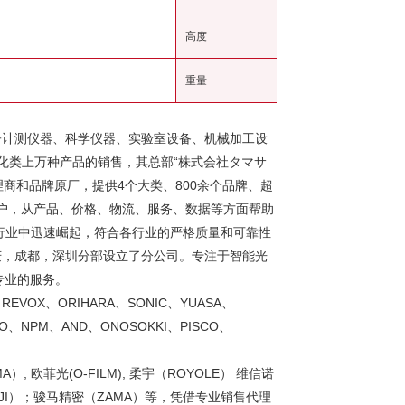
高度
重量
子计测仪器、科学仪器、实验室设备、机械加工设
化类上万种产品的销售，其总部“株式会社タマサ
理商和品牌原厂，提供4个大类、800余个品牌、超
客户，从产品、价格、物流、服务、数据等方面帮助
行业中迅速崛起，符合各行业的严格质量和可靠性
庆，成都，深圳分部设立了分公司。专注于智能光
专业的服务。
REVOX、ORIHARA、SONIC、YUASA、
CO、NPM、AND、ONOSOKKI、PISCO、
A）, 欧菲光(O-FILM), 柔宇（ROYOLE） 维信诺
大疆（DJI）；骏马精密（ZAMA）等，凭借专业销售代理