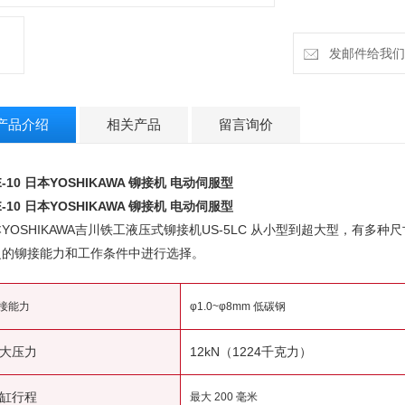
发邮件给我们：cz
产品介绍
相关产品
留言询价
E-10
日本YOSHIKAWA 铆接机 电动伺服型
E-10
日本YOSHIKAWA 铆接机 电动伺服型
YOSHIKAWA吉川铁工液压式铆接机US-5LC 从小型到超大型，有多
泛的铆接能力和工作条件中进行选择。
接能力
φ1.0~φ8mm 低碳钢
大压力
12kN（1224千克力）
缸行程
最大 200 毫米