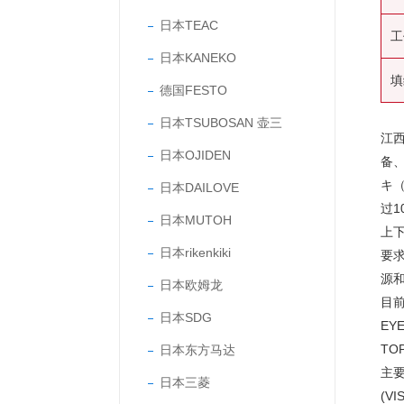
日本TEAC
工
日本KANEKO
填
德国FESTO
日本TSUBOSAN 壶三
江
日本OJIDEN
备
キ（
日本DAILOVE
过
日本MUTOH
上
日本rikenkiki
要
源
日本欧姆龙
目前
日本SDG
EY
TO
日本东方马达
主要
日本三菱
(V