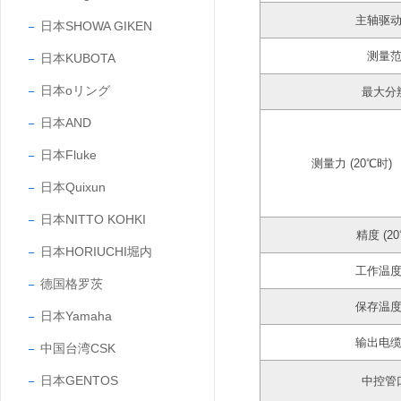
主轴驱
日本SHOWA GIKEN
测量
日本KUBOTA
日本oリング
最大分
日本AND
日本Fluke
测量力 (20℃时)
日本Quixun
日本NITTO KOHKI
精度 (2
日本HORIUCHI堀内
工作温
德国格罗茨
保存温
日本Yamaha
输出电
中国台湾CSK
日本GENTOS
中控管