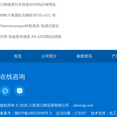
江崎推荐日本原装NISSIN日伸理化 搅拌机N-61
NBK六角圆柱头螺栓SFSS-UCL-专为真空用
Telemecanique特勒美科 电感式接近开关 XS612B1MAU20
共和 加速度传感器 AS-10GB制品情报
首页
公司简介
新闻资讯
产
在线咨询
版权所有 © 2026 江西省江崎贸易有限公司
sitemap.xml
备案号：
赣ICP备18015939号-3
总访问量：173337 技术支持：
化工