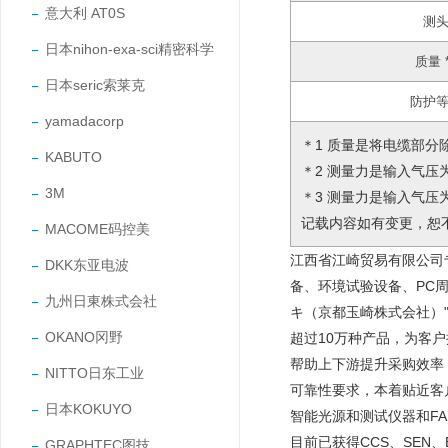
意大利 AT0S
测
日本nihon-exa-sci精密科学
质量 
日本seric索莱克
防护
yamadacorp
＊1 质量是将电缆部分
KABUTO
＊2 测量力是输入气压为
3M
＊3 测量力是输入气压为
记载内容如有变更，恕
MACOME码控美
江西省江崎贸易有限公司
DKK东亚电波
备、环境试验设备、PC
九州日東株式会社
キ（京都玉崎株式会社）"
OKANO冈野
超过10万种产品，为客
帮助上下游提升采购效率
NITTO日东工业
可靠性要求，本着贴近客
日本KOKUYO
智能光源和测试仪器和F
目前已获得CCS、SEN、EY
GRAPHTEC图技