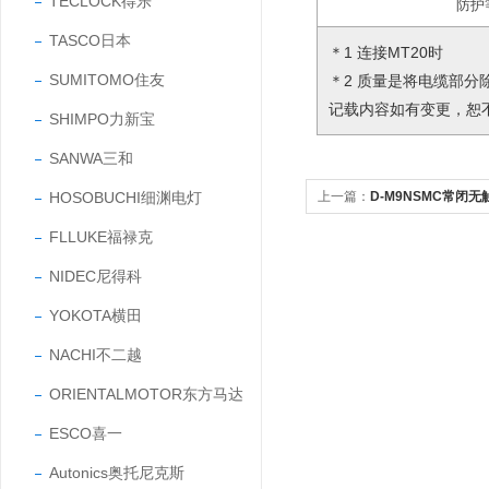
TECLOCK得乐
防护
TASCO日本
＊1 连接MT20时
SUMITOMO住友
＊2 质量是将电缆部分
记载内容如有变更，恕
SHIMPO力新宝
SANWA三和
HOSOBUCHI细渊电灯
上一篇：
D-M9NSMC常闭
FLLUKE福禄克
NIDEC尼得科
YOKOTA横田
NACHI不二越
ORIENTALMOTOR东方马达
ESCO喜一
Autonics奥托尼克斯