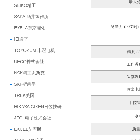
最大
SEIKO精工
SAKAI酒井製作所
测量力 (20℃时)
EYELA东京理化
IEI岩下
TOYOZUMI丰澄电机
精度 (
UECO株式会社
工作温
NSK精工恩斯克
保存温
SKF斯凯孚
输出电
TREK美国
中控
HIKASA GIKEN日笠技研
测
JEOL电子株式会社
EXCEL艾库斯
质量