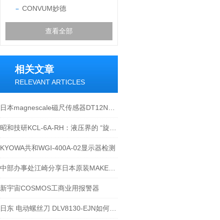
CONVUM妙德
查看全部
相关文章
RELEVANT ARTICLES
日本magnescale磁尺传感器DT12N实物
昭和技研KCL-6A-RH：液压界的 “旋转舞者”，让高压也能丝滑转圈圈
KYOWA共和WGI-400A-02显示器检测
中部办事处江崎分享日本原装MAKE麦克数字仪表 IC-2000
新宇宙COSMOS工商业用报警器
日东 电动螺丝刀 DLV8130-EJN如何认证 ？