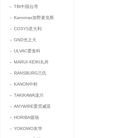
TBI中国台湾
Kanomax加野麦克斯
COSYS意大利
GND光之大
ULVAC爱发科
MARUI-KEIKI丸井
RANSBURG兰氏
KANON中村
TAKIKAWA泷川
ANYWIRE爱霓威亚
HORIBA倔场
YOKOWO友华