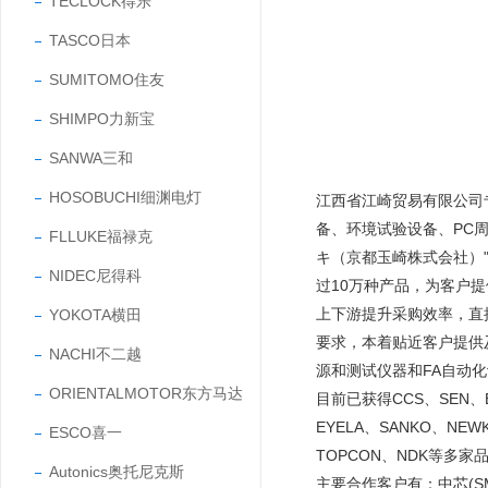
TECLOCK得乐
TASCO日本
SUMITOMO住友
SHIMPO力新宝
SANWA三和
HOSOBUCHI细渊电灯
江西省江崎贸易有限公司
备、环境试验设备、PC
FLLUKE福禄克
キ（京都玉崎株式会社）"
NIDEC尼得科
过10万种产品，为客户
上下游提升采购效率，直
YOKOTA横田
要求，本着贴近客户提供
NACHI不二越
源和测试仪器和FA自动
ORIENTALMOTOR东方马达
目前已获得CCS、SEN、EY
EYELA、SANKO、NEW
ESCO喜一
TOPCON、NDK等多家
Autonics奥托尼克斯
主要合作客户有：中芯(SMIC