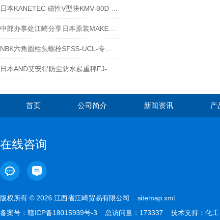
日本KANETEC 磁性V型块KMV-80D 技术参数
中部办事处江崎分享日本原装MAKE麦克数字仪表 IC-2000
NBK六角圆柱头螺栓SFSS-UCL-专为真空用
日本AND艾安得防尘防水起重秤FJ-T001iS
首页
公司简介
新闻资讯
产
在线咨询
版权所有 © 2026 江西省江崎贸易有限公司
sitemap.xml
备案号：
赣ICP备18015939号-3
总访问量：173337 技术支持：
化工