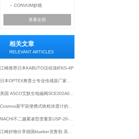
CONVUM妙德
查看全部
相关文章
RELEVANT ARTICLES
江崎推荐日本KABUTO活动顶杆KS-4P
日本OPTEX奥普士专业传感器厂家光电传感器-江崎介绍
美国 ASCO艾默生电磁阀SCE202A024V 24DC
Cosmos新宇宙便携式铁粉浓度计的应用SDM系列
NACHI不二越紧凑型变量泵USP-20-15VOA3-14
江崎好物分享德国klueber克鲁勃 高速机床机械主轴润滑脂isoflex nbu 15