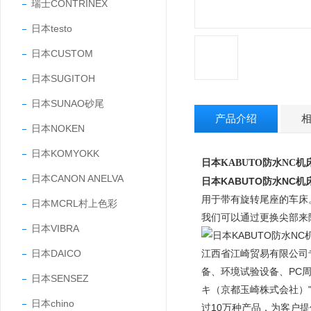
瑞士CONTRINEX
日本testo
日本CUSTOM
日本SUGITOH
日本SUNAO砂尾
产品介绍
日本NOKEN
日本KOMYOKK
日本
KABUTO防水NC机
日本CANON ANELVA
日本KABUTO防水NC机
用于带有旋转尾座的车床
日本MCRL村上色彩
我们可以通过更换尖部来
日本VIBRA
日本DAICO
江西省江崎贸易有限公司
备、环境试验设备、PC
日本SENSEZ
キ（京都玉崎株式会社）"
日本chino
过10万种产品，为客户