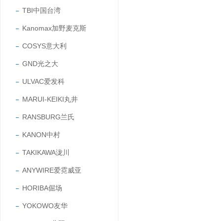
TBI中国台湾
Kanomax加野麦克斯
COSYS意大利
GND光之大
ULVAC爱发科
MARUI-KEIKI丸井
RANSBURG兰氏
KANON中村
TAKIKAWA泷川
ANYWIRE爱霓威亚
HORIBA倔场
YOKOWO友华