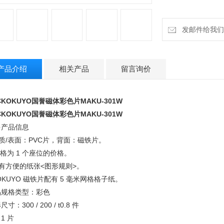
产品规格类型：彩
外形尺寸：300 / 200 
件数：1 片
发邮件给我们：cz
材材质：正面：PV
产品介绍
相关产品
留言询价
KOKUYO国誉磁体彩色片MAKU-301W
KOKUYO国誉磁体彩色片MAKU-301W
多产品信息
材质/表面：PVC片，背面：磁铁片。
价格为 1 个座位的价格。
配有方便的纸张<图形规则>。
KOKUYO 磁铁片配有 5 毫米网格格子纸。
品规格
类型：彩色
寸：300 / 200 / t0.8 件
1 片