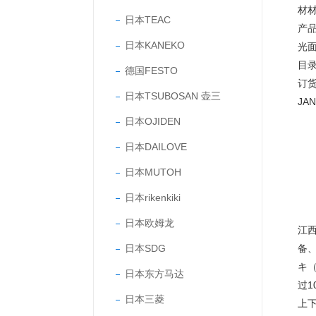
材材
日本TEAC
产
日本KANEKO
光
目
德国FESTO
订
日本TSUBOSAN 壶三
JA
日本OJIDEN
日本DAILOVE
日本MUTOH
日本rikenkiki
日本欧姆龙
江
日本SDG
备
キ（
日本东方马达
过
日本三菱
上