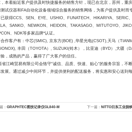
求，本着贴近客户提供及时快捷服务的销售方针，现已在北京，苏州，重
和测试仪器和FA自动化设备领域综合服务的销售网络，为客户提供及时而
已获得CCS、SEN、EYE、USHIO、FUNATECH、HIKARIYA、SERIC、
ELA、SANKO、NEWKON、HEIDON、TAKASAGO、MITUTOYO、JIK
PCON、NDK等多家品牌*认证。
合作客户有：中芯(SMIC), 京东方(BOE) ,华星光电(CSOT),天马（TIANM
ISIONOX), 丰田（TOYOTA）, SUZUKI(铃木），比亚迪（BYD）,
经验，成熟的产品，赢得了广大客户的信任。
西省江崎贸易有限公司会恪守“诚信、品质、快速、贴心"的服务宗旨，不
同发展。通过减少中间环节，并提供便利的配送服务，将实惠和安心送到
篇：
GRAPHTEC图技记录仪GL840-M
下一篇：
NITTO日东工业脱铁