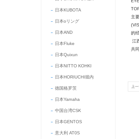
EY
TO
日本KUBOTA
主要
日本oリング
(V
日本AND
的
江
日本Fluke
共
日本Quixun
日本NITTO KOHKI
日本HORIUCHI堀内
上一
德国格罗茨
日本Yamaha
中国台湾CSK
日本GENTOS
意大利 AT0S