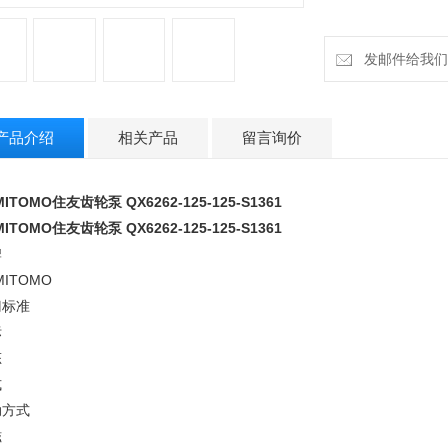
蝶式
驱动方式
电磁
发邮件给我们：cz
阀门作用
安全
作用方式
产品介绍
相关产品
留言询价
单作用常开
功能作用
泄压型
MITOMO住友齿轮泵 QX6262-125-125-S1361
衬里材料
MITOMO住友齿轮泵 QX6262-125-125-S1361
橡胶
牌
密封材料
MITOMO
硬质合金
门标准
压力环境
标
高压
态
温度环境
式
真空
动方式
流动方向
双向
磁