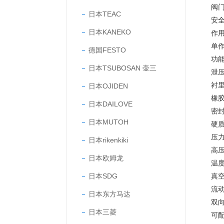
阀
日本TEAC
安
日本KANEKO
作
单
德国FESTO
功
日本TSUBOSAN 壶三
泄
衬
日本OJIDEN
橡
日本DAILOVE
密
日本MUTOH
硬
压
日本rikenkiki
高
日本欧姆龙
温
日本SDG
真
流
日本东方马达
双
日本三菱
可