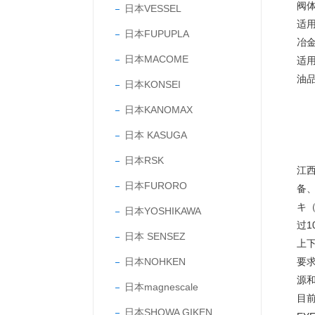
阀
日本VESSEL
适
日本FUPUPLA
冶
日本MACOME
适
油
日本KONSEI
日本KANOMAX
日本 KASUGA
日本RSK
江
日本FURORO
备
キ（
日本YOSHIKAWA
过
日本 SENSEZ
上
日本NOHKEN
要
源
日本magnescale
目前
日本SHOWA GIKEN