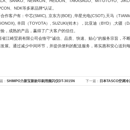
ELA、SANKO、NEWKON、HEIDON、TAKASAGO、MITUTOYO、JIK
PCON、NDK等多家品牌*认证。
合作客户有：中芯(SMIC), 京东方(BOE) ,华星光电(CSOT),天马（TIANM
ISIONOX), 丰田（TOYOTA）, SUZUKI(铃木），比亚迪（BYD）,
经验，成熟的产品，赢得了广大客户的信任。
西省江崎贸易有限公司会恪守“诚信、品质、快速、贴心"的服务宗旨，不
同发展。通过减少中间环节，并提供便利的配送服务，将实惠和安心送到
篇：
SHIMPO力新宝新款印刷用频闪仪DT-3015N
下一篇：
日本TASCO空调冷冻