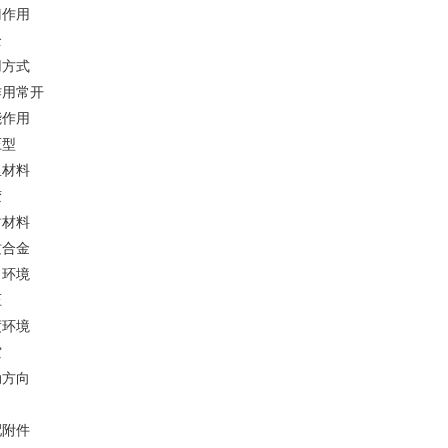
可配附件
门作用
阀体
全
适用行业
用方式
冶金
作用常开
适用介质
能作用
油品
压型
里材料
胶
封材料
质合金
力环境
压
度环境
空
动方向
向
配附件