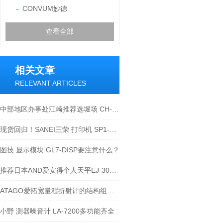
CONVUM妙德
查看全部
相关文章
RELEVANT ARTICLES
中部地区办事处江崎推荐选堀场 CH-101-2.5，让 PH 电极 “安心上班不受伤”
现货回归！SANEI三荣 打印机 SP1-21SJ-W
图技 显示模块 GL7-DISP要注意什么？
推荐日本AND爱安得个人天平EJ-303B推荐
ATAGO爱拓宽量程折射计的结构组成及具体测量过程介绍
小野 测器噪音计 LA-7200多功能齐全