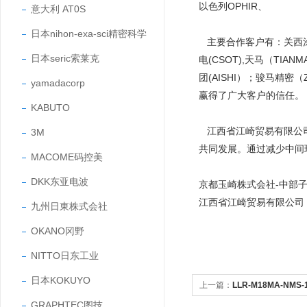
以色列OPHIR、
意大利 AT0S
日本nihon-exa-sci精密科学
主要合作客户有：关西涂料（
日本seric索莱克
电(CSOT),天马（TIAN
团(AISHI）；骏马精密
yamadacorp
赢得了广大客户的信任
KABUTO
江西省江崎贸易有限公司
3M
共同发展。通过减少中间
MACOME码控美
DKK东亚电波
京都玉崎株式会社-中部
江西省江崎贸易有限公司
九州日東株式会社
OKANO冈野
NITTO日东工业
日本KOKUYO
上一篇：
LLR-M18MA-NMS
GRAPHTEC图技
型反射板传感器