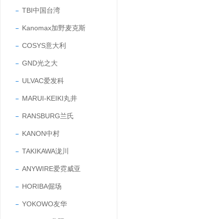
TBI中国台湾
Kanomax加野麦克斯
COSYS意大利
GND光之大
ULVAC爱发科
MARUI-KEIKI丸井
RANSBURG兰氏
KANON中村
TAKIKAWA泷川
ANYWIRE爱霓威亚
HORIBA倔场
YOKOWO友华