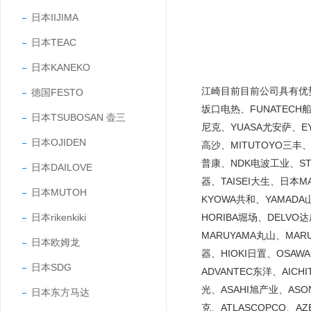
日本IIJIMA
日本TEAC
日本KANEKO
江崎目前目前公司具有优势的
德国FESTO
坂口电热、FUNATECH船
日本TSUBOSAN 壶三
尼克、YUASA尤安萨、EY
日本OJIDEN
高沙、MITUTOYO三丰、
普康、NDK电波工业、STA
日本DAILOVE
器、TAISEI大生、日本
日本MUTOH
KYOWA共和、YAMADA
日本rikenkiki
HORIBA堀场、DELVO
MARUYAMA丸山、MARU
日本欧姆龙
器、HIOKI日置、OSAW
日本SDG
ADVANTEC东洋、AICH
光、ASAHI旭产业、ASO
日本东方马达
克、ATLASCOPCO、A