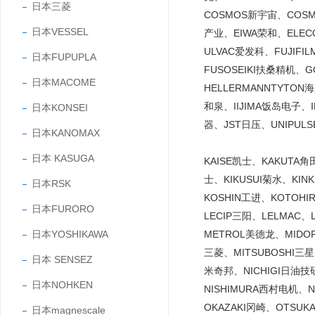
日本三菱
COSMOS新宇宙、COS
日本VESSEL
产业、EIWA荣和、ELE
ULVAC爱发科、FUJIF
日本FUPUPLA
FUSOSEIKI扶桑精机、
日本MACOME
HELLERMANNTYTO
和泉、IIJIMA饭岛电子、
日本KONSEI
器、JST日压、UNIPUL
日本KANOMAX
日本 KASUGA
KAISE凯士、KAKUTA
士、KIKUSUI菊水、KI
日本RSK
KOSHIN工进、KOTOH
日本FURORO
LECIP三阳、LELMAC
日本YOSHIKAWA
METROL美德龙、MIDO
三菱、MITSUBOSHI三
日本 SENSEZ
米奇邦、NICHIGI日油技研
日本NOHKEN
NISHIMURA西村电机、
OKAZAKI冈崎、OTSU
日本magnescale