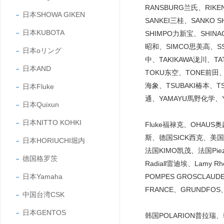
RANSBURG兰氏、RIK
日本SHOWA GIKEN
SANKEI三桂、SANKO
日本KUBOTA
SHIMPO力新宝、SHINA
昭和、SIMCO思美高、SS
日本oリング
中、TAKIKAWA泷川、T
日本AND
TOKU东空、TONE前田、
海象、TSUBAKI椿本、T
日本Fluke
通、YAMAYU馬野化学、Y
日本Quixun
日本NITTO KOHKI
Fluke福禄克、OHAUS
斯、德国SICK西克、美国C
日本HORIUCHI堀内
法国KIMO凯茂、法国Piezo
德国格罗茨
Radiall雷迪埃、Lamy Rh
日本Yamaha
POMPES GROSCLAUD
FRANCE、GRUNDFOS
中国台湾CSK
日本GENTOS
韩国POLARION普拉瑞