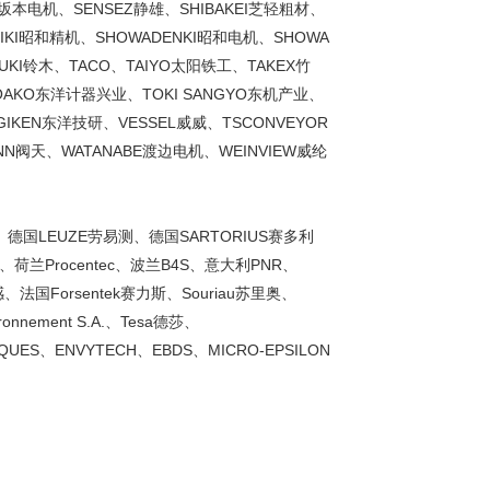
M坂本电机、SENSEZ静雄、SHIBAKEI芝轻粗材、
EIKI昭和精机、SHOWADENKI昭和电机、SHOWA
KI铃木、TACO、TAIYO太阳铁工、TAKEX竹
OAKO东洋计器兴业、TOKI SANGYO东机产业、
IKEN东洋技研、VESSEL威威、TSCONVEYOR
NN阀天、WATANABE渡边电机、WEINVIEW威纶
M、德国LEUZE劳易测、德国SARTORIUS赛多利
荷兰Procentec、波兰B4S、意大利PNR、
世感、法国Forsentek赛力斯、Souriau苏里奥、
ronnement S.A.、Tesa德莎、
IQUES、ENVYTECH、EBDS、MICRO-EPSILON