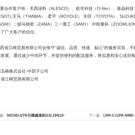
合作客户有：关西涂料（ALESCO）、欧菲科技（O-film）、泰晶科技（TK
CSOT),天马（TIANMA）, 柔宇（ROYOLE） 丰田（TOYOTA）, SU
AISHI）；骏马精密（ZAMA）三一重工（SANY）,中联重科（ZOOM
得了广大客户的信任。
西省江崎贸易有限公司会恪守“诚信、品质、快速、贴心"的服务宗旨，不
同发展。通过减少中间环节，并提供便利的配送服务，将实惠和安心送到
都玉崎株式会社-中部子公司
西省江崎贸易有限公司
篇：
NISSEI-GTR日精减速机G3L18N10-
下一篇：
LRR-C12PA-NMK
2TNNTN
型反射板传感器