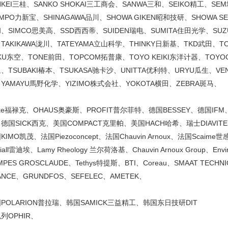
NKEI三桂、SANKO SHOKAI三工商会、SANWA三和、SEIKO精工、SE
IMPO力新宝、SHINAGAWA品川、SHOWA GIKEN昭和技研、SHOWA S
、SIMCO思美高、SSD西西蒂、SUIDEN瑞电、SUMITA住田光学、SUZU
TAKIKAWA泷川、TATEYAMA立山科学、THINKY日新基、TKD武田、T
KU东空、TONE前田、TOPCOM拓普康、TOYO KEIKI东洋计器、TOYOG
、TSUBAKI椿本、TSUKASA驰卡沙、UNITTA优利特、URYU瓜生、VE
YAMAYU馬野化学、YIZIMO株式会社、YOKOTA横田、ZEBRA斑马、
uke福禄克、OHAUS奥豪斯、PROFIT普尔菲特、德国BESSEY、德国IF
德国SICK西克、美国COMPACT克里帕、美国HACH哈希、瑞士DIAVITE、
KIMO凯茂、法国Piezoconcept、法国Chauvin Arnoux、法国Scaime
iall雷迪埃、Lamy Rheology 兰尔荷洛基、Chauvin Arnoux Group、Envi
MPES GROSCLAUDE、Tethys特提斯、BTI、Coreau、SMAAT TECHN
ANCE、GRUNDFOS、SEFELEC、AMETEK、
POLARION普拉瑞、韩国SAMICK三益精工、韩国东日技研DIT
列OPHIR、