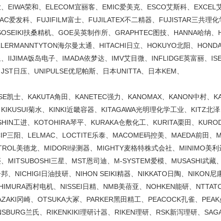
、EIWA荣和、ELECOM宜丽客、EMIC爱美克、ESCO艾斯科、EXCEL
VAC爱发科、FUJIFILM富士、FUJILATEX不二精器、FUJISTAR三共
SOSEIKI扶桑精机、GOE吴英制作所、GRAPHTEC图技、HANNA哈纳、H
LLERMANNTYTON海尔曼太通、HITACHI日立、HOKUYO北阳、HON
、IIJIMA饭岛电子、IMADA依梦达、IMV艾目微、INFLIDGE英富丽、IS
JST日压、UNIPULSE优尼帕斯、日本UNITTA、日本KEM、
ISE凯士、KAKUTA角田、KANETEC强力、KANOMAX、KANON中村、K
KIKUSUI菊水、KINKI近畿容器、KITAGAWA光明理化学工业、KITZ北
SHIN工进、KOTOHIRA琴平、KURAKA仓敷化工、KURITA栗田、KUR
CIP三阳、LELMAC、LOCTITE乐泰、MACOME码控美、MAEDA前田、
TROL美德龙、MIDORI绿测器、MIGHTY麦格特株式会社、MINIMO美利达、
、MITSUBOSHI三星、MST恩司迪、M-SYSTEM爱模、MUSASHI武藏、
邦、NICHIGI日油技研、NIHON SEIKI精器、NIKKATO日陶、NIKON尼
SHIMURA西村电机、NISSEI日精、NMB美蓓亚、NOHKEN能研、NTT
AZAKI冈崎、OTSUKA大冢、PARKER黑田精工、PEACOCK孔雀、PEA
NSBURG兰氏、RIKENKIKI理研计器、RIKEN理研、RSK新泻理研、SA