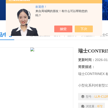
欢迎您！
来自局域网的朋友！有什么可以帮助您的
吗？
品中心
您现在的位置：
首页
>
产品展示
>
其他品牌
>
瑞士C
瑞士CONTR
更新时间：
2026-01
简要描述：
瑞士CONTRINEX 
小型化系列对射型13 x 2
旋转扭力/N-m 0.2/0.
型号：
LLR-C12
乘载重量/N 10/50/1
浏览量：
672