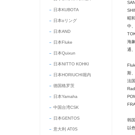
SA
日本KUBOTA
SH
昭和
日本oリング
中、
日本AND
TO
海象
日本Fluke
通、
日本Quixun
日本NITTO KOHKI
Fl
斯、
日本HORIUCHI堀内
法国
德国格罗茨
Rad
日本Yamaha
PO
FR
中国台湾CSK
日本GENTOS
韩国
以色
意大利 AT0S