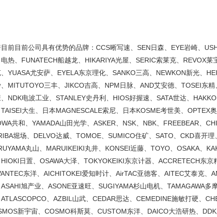
目前目前公司具有优势的品牌：CCS晰写速、SEN日森、EYE岩崎、USHIO
电热、FUNATECH船越龙、HIKARIYA光屋、SERIC索莱克、REVOX莱
、YUASA尤安萨、EYELA东京理化、SANKO三高、NEWKON新光、HEI
、MITUTOYO三丰、JIKCO吉高、NPM日脉、AND艾安德、TOSEI东精
、NDK电波工业、STANLEY史丹利、HIOS好握速、SATA世达、HAKKO白
TAISEI大生、日本MAGNESCALE索尼、日本KOSME考世美、OPTE
OWA共和、YAMADA山田光学、ASKER、NSK、NBK、FREEBEAR、C
RIBA堀场、DELVO达威、TOMOE、SUMICO住矿、SATO、CKD喜开
RUYAMA丸山、MARUIKEIKI丸井、KONSEI近藤、TOYO、OSAKA、KA
HIOKI日置、OSAWA大泽、TOKYOKEIKI东京计器、ACCRETECH东京
VANTEC东洋、AICHITOKEI爱知时计、AirTAC亚德客、AITEC艾泰克、
ASAHI旭产业、ASONE亚速旺、SUGIYAMA杉山电机、TAMAGAWA多
ATLASCOPCO、AZBIL山武、CEDAR思达、CEMEDINE施敏打硬、C
SMOS新宇宙、COSMO科斯莫、CUSTOM东洋、DAICO大浩研热、DDK