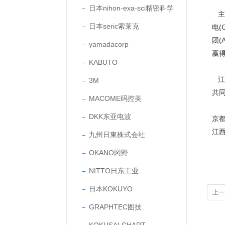
日本nihon-exa-sci精密科学
主要
日本seric索莱克
电(
团(
yamadacorp
赢
KABUTO
江
3M
共
MACOME码控美
DKK东亚电波
京
江
九州日東株式会社
OKANO冈野
NITTO日东工业
日本KOKUYO
上一
GRAPHTEC图技
MM0