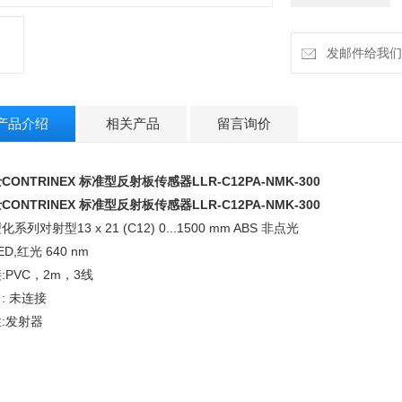
旋转角度/。 330
最高速度/。/s 420
驱动方式 蜗轮、蜗
发邮件给我们：cz
使用温度范围/℃ 5~
使用湿度范围/%
马达尺寸 20口/25口
产品介绍
相关产品
留言询价
CONTRINEX 标准型反射板传感器
LLR-C12PA-NMK-300
CONTRINEX 标准型反射板传感器
LLR-C12PA-NMK-300
化系列对射型13 x 21 (C12) 0...1500 mm ABS 非点光
ED,红光 640 nm
:PVC，2m，3线
: 未连接
:发射器