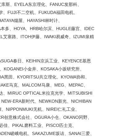
艾库斯、EYELA东京理化、FANUC发那科、
理化学、FUJI不二空机、FUKUDA福田电机、
ATAYA烟屋、HAYASHI林时计、
DA本多、HOYA、HRB哈尔滨、HUGLE藤宫、IDEC
EL艾塞路、ITOH伊藤、IWAKI易威奇、IZUMI泉精
ASUGA春日、KEIHIN京浜工业、KEYENCE基恩
泽、KOGANEI小金井、KOSAKA小坂研究所、
ODA黑田、KYORITSU共立理化、KYOWA协和、
MAKE马克、MALCOM马康、MEG、MEPAC、
MIRUC OPTICAL米拉克光学、MITSUBISHI
NEW-ERA新时代、NEWKON新光、NICHIBAN
康、NIPPONMUKI无机、NIREI仁礼工业、
ATCR创意株式会社、OGURA小仓、OKANO冈野、
K必佳、PIKAL磨料工业、PISCO匹士克、
GADEN嵯峨电机、SAKAZUME坂诘、SANAI三爱、