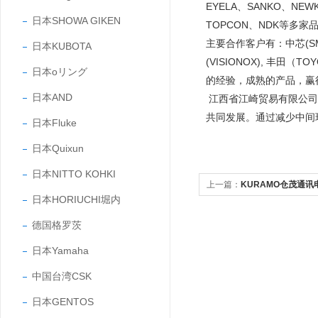
EYELA、SANKO、NEW
日本SHOWA GIKEN
TOPCON、NDK等多家
主要合作客户有：中芯(SMIC
日本KUBOTA
(VISIONOX), 丰田
日本oリング
的经验，成熟的产品，
日本AND
江西省江崎贸易有限公司
共同发展。通过减少中间
日本Fluke
日本Quixun
日本NITTO KOHKI
上一篇：
KURAMO仓茂通讯电
日本HORIUCHI堀内
德国格罗茨
日本Yamaha
中国台湾CSK
日本GENTOS