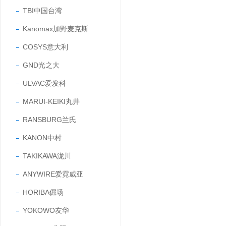
TBI中国台湾
Kanomax加野麦克斯
COSYS意大利
GND光之大
ULVAC爱发科
MARUI-KEIKI丸井
RANSBURG兰氏
KANON中村
TAKIKAWA泷川
ANYWIRE爱霓威亚
HORIBA倔场
YOKOWO友华