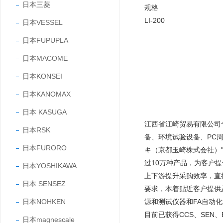
日本三菱
规格
LI-200
日本VESSEL
日本FUPUPLA
日本MACOME
日本KONSEI
日本KANOMAX
日本 KASUGA
江西省江崎贸易有限公司
日本RSK
备、环境试验设备、PC
日本FURORO
キ（京都玉崎株式会社）"
过10万种产品，为客户
日本YOSHIKAWA
上下游提升采购效率，直
日本 SENSEZ
要求，本着贴近客户提供
日本NOHKEN
源和测试仪器和FA自动
目前已获得CCS、SEN、EY
日本magnescale