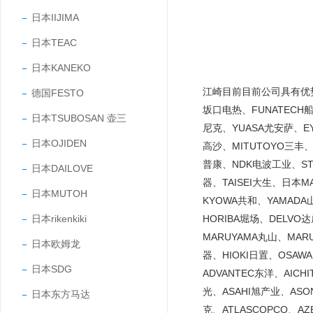
日本IIJIMA
日本TEAC
日本KANEKO
江崎目前目前公司具有优势的
德国FESTO
坂口电热、FUNATECH船
日本TSUBOSAN 壶三
尼克、YUASA尤安萨、EY
日本OJIDEN
高沙、MITUTOYO三丰、
普康、NDK电波工业、STA
日本DAILOVE
器、TAISEI大生、日本
日本MUTOH
KYOWA共和、YAMADA
日本rikenkiki
HORIBA堀场、DELVO
MARUYAMA丸山、MARU
日本欧姆龙
器、HIOKI日置、OSAW
日本SDG
ADVANTEC东洋、AICH
光、ASAHI旭产业、ASO
日本东方马达
克、ATLASCOPCO、A