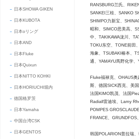
RANSBURG兰氏、RIK
日本SHOWA GIKEN
SANKEI三桂、SANKO
日本KUBOTA
SHIMPO力新宝、SHINA
昭和、SIMCO思美高、SS
日本oリング
中、TAKIKAWA泷川、T
日本AND
TOKU东空、TONE前田、
海象、TSUBAKI椿本、T
日本Fluke
通、YAMAYU馬野化学、Y
日本Quixun
日本NITTO KOHKI
Fluke福禄克、OHAUS
斯、德国SICK西克、美国C
日本HORIUCHI堀内
法国KIMO凯茂、法国Piezo
德国格罗茨
Radiall雷迪埃、Lamy Rh
日本Yamaha
POMPES GROSCLAUD
FRANCE、GRUNDFOS
中国台湾CSK
日本GENTOS
韩国POLARION普拉瑞