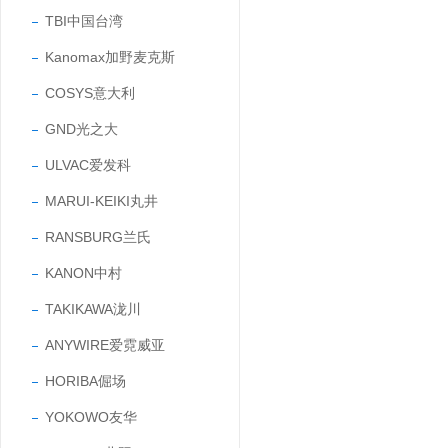
TBI中国台湾
Kanomax加野麦克斯
COSYS意大利
GND光之大
ULVAC爱发科
MARUI-KEIKI丸井
RANSBURG兰氏
KANON中村
TAKIKAWA泷川
ANYWIRE爱霓威亚
HORIBA倔场
YOKOWO友华