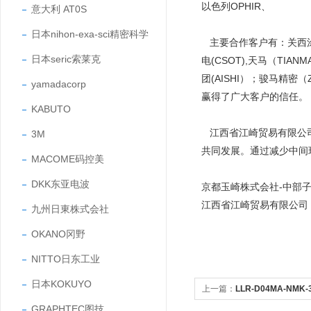
以色列OPHIR、
意大利 AT0S
日本nihon-exa-sci精密科学
主要合作客户有：关西涂料（
日本seric索莱克
电(CSOT),天马（TIAN
团(AISHI）；骏马精密
yamadacorp
赢得了广大客户的信任
KABUTO
江西省江崎贸易有限公司
3M
共同发展。通过减少中间
MACOME码控美
DKK东亚电波
京都玉崎株式会社-中部
江西省江崎贸易有限公司
九州日東株式会社
OKANO冈野
NITTO日东工业
日本KOKUYO
上一篇：
LLR-D04MA-NMK
GRAPHTEC图技
准型反射板传感器