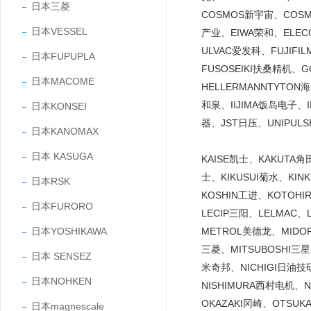
日本三菱
COSMOS新宇宙、COS
日本VESSEL
产业、EIWA荣和、ELE
ULVAC爱发科、FUJIF
日本FUPUPLA
FUSOSEIKI扶桑精机、
日本MACOME
HELLERMANNTYTO
和泉、IIJIMA饭岛电子、
日本KONSEI
器、JST日压、UNIPUL
日本KANOMAX
日本 KASUGA
KAISE凯士、KAKUTA
士、KIKUSUI菊水、KI
日本RSK
KOSHIN工进、KOTOH
日本FURORO
LECIP三阳、LELMAC
日本YOSHIKAWA
METROL美德龙、MIDO
三菱、MITSUBOSHI三
日本 SENSEZ
米奇邦、NICHIGI日油技研
日本NOHKEN
NISHIMURA西村电机、
OKAZAKI冈崎、OTSU
日本magnescale