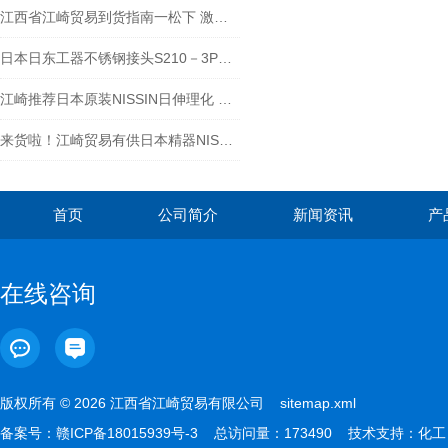
江西省江崎贸易到货指南一松下 激光水平仪BTL1100G
日本日东工器不锈钢接头S210－3P参数表
江崎推荐日本原装NISSIN日伸理化 搅拌机N-61
来货啦！江崎贸易有供日本精器NISCON真空阀BN-7KV210A-8-E-200
首页
公司简介
新闻资讯
产
在线咨询
版权所有 © 2026 江西省江崎贸易有限公司
sitemap.xml
备案号：
赣ICP备18015939号-3
总访问量：173490 技术支持：
化工