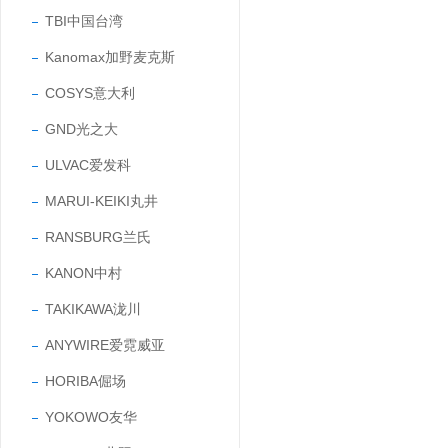
TBI中国台湾
Kanomax加野麦克斯
COSYS意大利
GND光之大
ULVAC爱发科
MARUI-KEIKI丸井
RANSBURG兰氏
KANON中村
TAKIKAWA泷川
ANYWIRE爱霓威亚
HORIBA倔场
YOKOWO友华