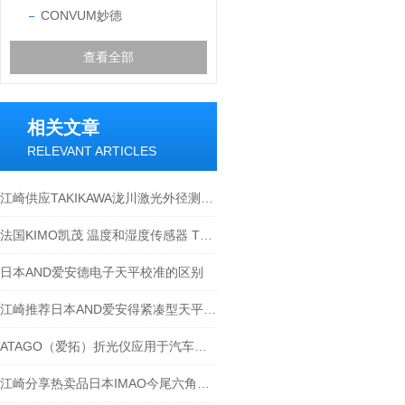
CONVUM妙德
查看全部
相关文章
RELEVANT ARTICLES
江崎供应TAKIKAWA泷川激光外径测定仪 LDM-304HLDM-210C
法国KIMO凯茂 温度和湿度传感器 TH210-BODI150
日本AND爱安德电子天平校准的区别
江崎推荐日本AND爱安得紧凑型天平EK-4100i
ATAGO（爱拓）折光仪应用于汽车制造行业
江崎分享热卖品日本IMAO今尾六角螺栓型快速柔性定位器CP730-1246LH