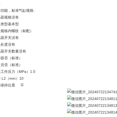
不
加功能，标准气缸规格
-
感器规格
没有
装类型
基本型
尖规格
内螺纹（标配）
感器开关
没有
线长度
没有
感器开关数量
没有
冲器
否（标准）
行员
否（标准）
工作压力（MPa）
1.0
 L2（mm）
10
部保持位置 不