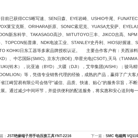
目前已获得CCS晰写速、SEN日森、EYE岩崎、USHIO牛尾、FUNATECH
VOX莱宝克斯、ORIHARA折原、SONIC索尼克、YUASA尤安萨、EYEL
IDON新东科学、TAKASAGO高沙、MITUTOYO三丰、JIKCO吉高、NP
、TOPCON拓普康、NDK电波工业、STANLEY史丹利、HIOS好握速、SA
TTO KOHKI日东工器等多家品牌授权认证。 主要合作客户有：关西涂料（
KD）、中芯国际(SMIC), 京东方(BOE) ,华星光电(CSOT),天马（TIANM
ZUKI(铃木），比亚迪（BYD）,大疆（DJI），艾华集团(AISHI）；骏
ZOOMLION）等，凭借专业销售代理的经验，成熟的产品，赢得了广大
西省江崎贸易有限公司会恪守“诚信、品质、快速、贴心"的服务宗旨，不
发展。通过减少中间环节，并提供便利的配送服务，将实惠和安心送到每
篇：
JST绝缘端子用手动压接工具YNT-2216
下一篇：
SMC 电磁阀 VQ110