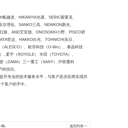
船越龙、HIKARIYA光屋、SERIC索莱克、
A东京理化、SANKO三高、NEWKON新光、
M日脉、AND艾安德、ONOSOKKI小野、PISCO碧
TA世达、HAKKO白光、TOHNICHI东日、
ALESCO）、欧菲科技（O-film）、泰晶科技
A）, 柔宇（ROYOLE） 丰田（TOYOTA）,
马精密（ZAMA）三一重工（SANY）,中联重科
客户的信任。
断提升专业的技术服务水平，与客户及供应商实现共
一个客户的手中。
-5L
返回列表>>