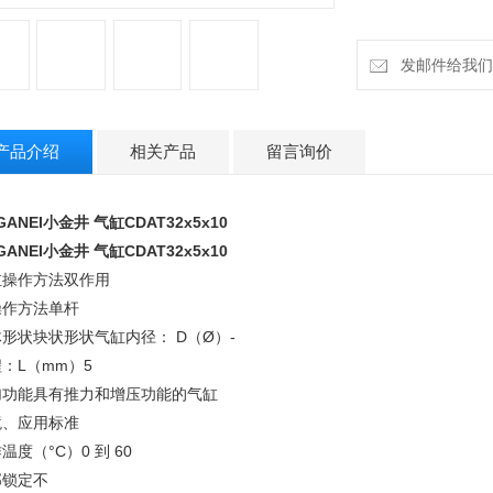
环境、应用标准
工作温度（°C）0 到
端部锁定不
发邮件给我们：cz
阀不
附加功能，标准气缸
传感器规格没有
产品介绍
相关产品
留言询价
安装类型基本型
杆尖规格内螺纹（
传感器开关没有
GANEI小金井 气缸CDAT32x5x10
引线长度没
GANEI小金井 气缸CDAT32x5x10
缸操作方法
双作用
操作方法
单杆
体形状
块状形状
气缸内径： D（Ø）
-
：L（mm）
5
加功能
具有推力和增压功能的气缸
境、应用
标准
温度（°C）
0 到 60
部锁定
不