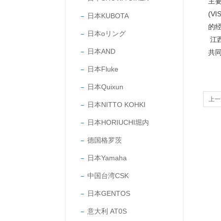
主要
(V
日本KUBOTA
的
日本oリング
江
日本AND
共
日本Fluke
日本Quixun
上一
日本NITTO KOHKI
日本HORIUCHI堀内
德国格罗茨
日本Yamaha
中国台湾CSK
日本GENTOS
意大利 AT0S