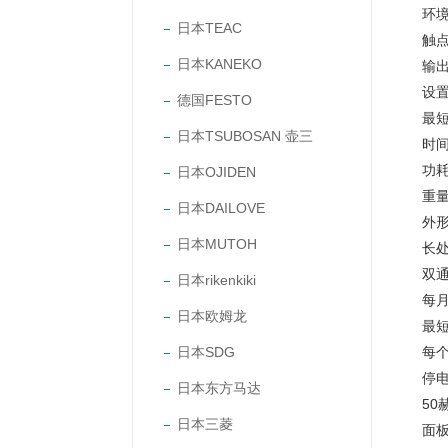
环
日本TEAC
触
日本KANEKO
输
设
德国FESTO
最
日本TSUBOSAN 壶三
时
功
日本OJIDEN
重
日本DAILOVE
外
日本MUTOH
长
双
日本rikenkiki
每
日本欧姆龙
最短
日本SDG
每个
停
日本东方马达
50
日本三菱
面