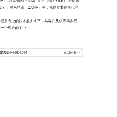
A）, 欧菲光(O-FILM), 柔宇（ROYOLE） 维信诺
大疆（DJI）；骏马精密（ZAMA）等，凭借专业销售代理
断提升专业的技术服务水平，与客户及供应商实现
每一个客户的手中。
加力扳手SBL-1000
返回列表>>