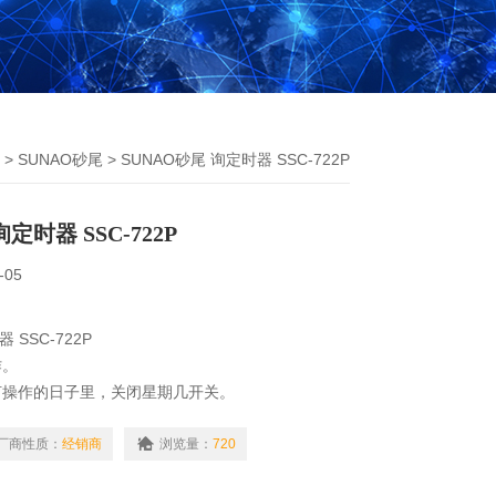
>
SUNAO砂尾
> SUNAO砂尾 询定时器 SSC-722P
定时器 SSC-722P
-05
 SSC-722P
作。
何操作的日子里，关闭星期几开关。
D 数字显示，2 电路类型，面板安装（需要面板切割）
交流200V
厂商性质：
经销商
浏览量：
720
源电压的85~115%