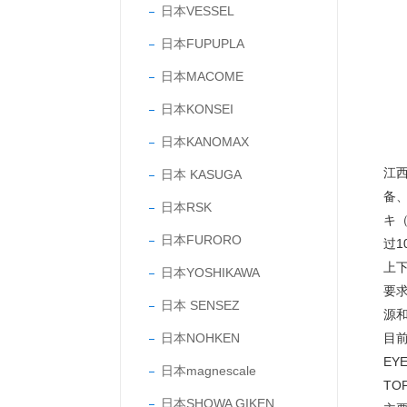
日本VESSEL
日本FUPUPLA
日本MACOME
日本KONSEI
日本KANOMAX
江
日本 KASUGA
备
日本RSK
キ（
日本FURORO
过
上
日本YOSHIKAWA
要
日本 SENSEZ
源
日本NOHKEN
目前
EY
日本magnescale
TO
日本SHOWA GIKEN