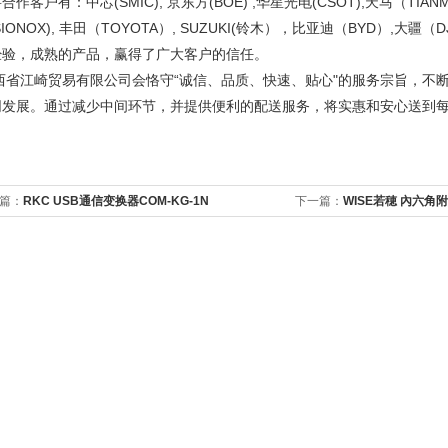
合作客户有：中芯(SMIC), 京东方(BOE) ,华星光电(CSOT),天马（TIANM
ISIONOX), 丰田（TOYOTA）, SUZUKI(铃木），比亚迪（BYD）,
经验，成熟的产品，赢得了广大客户的信任。
西省江崎贸易有限公司会恪守“诚信、品质、快速、贴心"的服务宗旨，不
同发展。通过减少中间环节，并提供便利的配送服务，将实惠和安心送到
篇：
RKC USB通信变换器COM-KG-1N
下一篇：
WISE若穂 內六角附