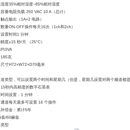
境湿度
35%相对湿度~85%相对湿度
点容量
电阻负载 250 VAC 10 A（总计）
出
触点输出（1A×2 电路）
置数量
ON-OFF操作每天16次（1ch和2ch）
短设置时间
1 分钟
间精度
±15 秒/月 （25°C）
耗
约3VA
量
185克
形尺寸
H72×W72×D70毫米
处
通道类型，可以设置两个时间和星期几（但是，星期几设置对两个频道都
月15秒内高精度的数字石英表
时间设置：1 分钟
通道每天最多可设置 16 个操作
电补偿金：累计5年
赫兹/60赫兹
板类型