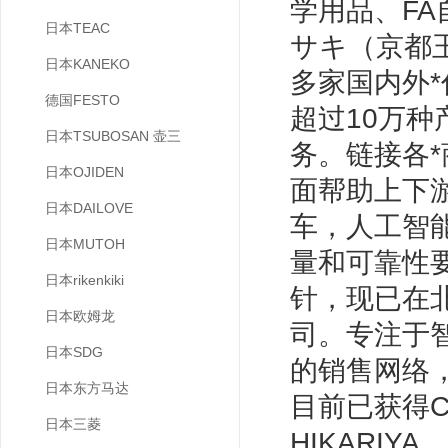
学用品、F
日本TEAC
サキ（京都玉
日本KANEKO
多家国内外*
德国FESTO
超过10万
日本TSUBOSAN 壶三
务。链接各
日本OJIDEN
面帮助上下
日本DAILOVE
车，人工智
日本MUTOH
量和可靠性
日本rikenkiki
针，现已在
日本欧姆龙
司。专注于
日本SDG
的销售网络
日本东方马达
目前已获得CC
日本三菱
HIKARIYA