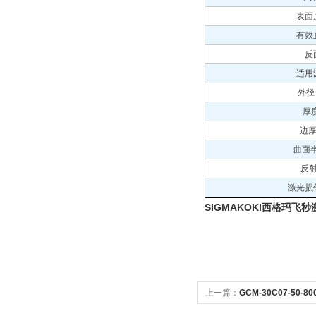
表面
有效
反
适用
外径 
厚度
边厚 
曲面半
反
激光损
SIGMAKOKI西格玛飞
上一篇：
GCM-30C07-50-
激光用负分散反射镜