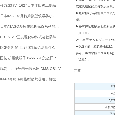
强力虎钳VI-1627日本津田驹工制品
或波长谱区的负分散反射镜
▶也承接制造高能量用的负
日本IMAO今尾转拇指型锁紧器QCTH系列-江西江崎介绍
镜。
日本ATAGO爱拓在线折光仪系列的应用范围
▶备有保证镀膜后面型精度
（HTFM）。
FUJISTAR三共理化学株式会社防静电抹布37cm45cm，谁抹谁知道
WEB参照/カタログコードW3
▶各波长的「波长特性数据
DDK分析仪 EL7202L适合测量什么
参考、透過率的单位为T[％]
图技 扩展线端子 B-567-20怎么样？
【这里】。
现货：北洋光电光通讯器 DMS-GB1-V
注意
IMAO今尾转拇指型锁紧器用于机械时间缩减减半
材
镀
入射
基板面
平