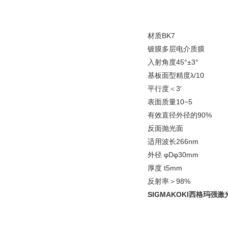
材质
BK7
镀膜多层电介质膜
入射角度45°±3°
基板面型精度λ/10
平行度＜3′
表面质量10−5
有效直径外径的90%
反面抛光面
适用波长266nm
外径 φDφ30mm
厚度 t5mm
反射率
＞98%
SIGMAKOKI西格玛强