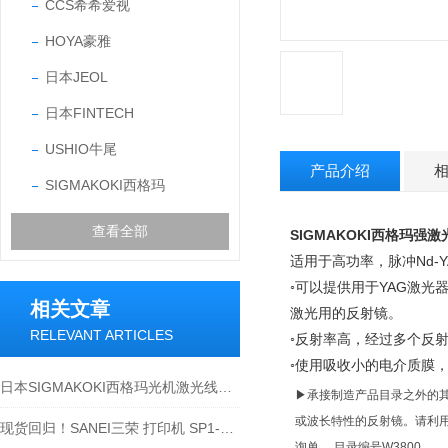
CCS希希爱视
HOYA豪雅
日本JEOL
日本FINTECH
USHIO牛尾
产品介绍
SIGMAKOKI西格玛
查看全部
SIGMAKOKI西格玛强
适用于高功率，脉冲Nd-
◦可以提供用于YAG激光器
相关文章
激光用的反射镜。
RELEVANT ARTICLES
◦反射率高，经过多个反
◦使用吸收小的电介质膜
日本SIGMAKOKI西格玛光机激光线双聚膜平面镜介绍
▶承接制造产品目录之外的
或波长特性的反射镜。请利
现货回归！SANEI三荣 打印机 SP1-21SJ-W
询单。 目录编号W3800