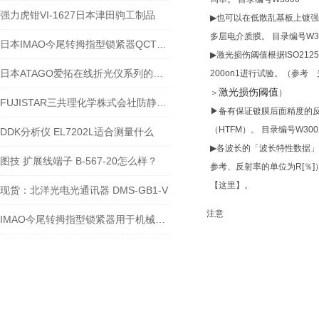
强力虎钳VI-1627日本津田驹工制品
▶也可以在低散乱基板上镀
多层电介质膜。 目录编号W3
日本IMAO今尾转拇指型锁紧器QCTH系列-江西江崎介绍
▶激光损伤阈值根据ISO2125
日本ATAGO爱拓在线折光仪系列的应用范围
200on1进行试验。（参考
激光损伤阈值
＞
）
FUJISTAR三共理化学株式会社防静电抹布37cm45cm，谁抹谁知道
▶备有保证镀膜后面精度的
（HTFM）。 目录编号W300
DDK分析仪 EL7202L适合测量什么
▶各波长的「波长特性数据
图技 扩展线端子 B-567-20怎么样？
参考、反射率的单位为R[％]
【这里】。
现货：北洋光电光通讯器 DMS-GB1-V
注意
IMAO今尾转拇指型锁紧器用于机械时间缩减减半