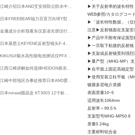
江崎介绍日本AND艾安得防尘防水中等重量电子天平GX-12001M
▶关于反射率的波长特性
WEB参照/カタログコード
日本FREEBEAR福力百亚万向球Y型产品-江西江崎
▶「波长特性数据」（仅
注意▶反射镜面在支架安
金属成分分析我看东仪直‮光读‬谱仪行！！
▶产品中不附有保证面型
日本基恩士KEYENE反射型镜头F-4HA参数
▶一旦取下粘接的反射镜
▶支架或反射镜受到强烈
KIKUSUI菊水高性能电池测试仪PFX2731S的高倍率需求
▶量产型（MHG-MP
江西江崎讲解如何选择HEIDON新东科学小型搅拌器
▶在平面上固定高稳定型（
▶使用安装立柱平板（MH
江崎中部地区办事处推荐日本AND爱安得称重指示器AD4406-04
镀膜多层电介质膜
表面质量10−5
日本miraial圆晶盒 KT3003 12寸标准FOUP 江崎有货出售欧~
适用波长1064nm
反射率＞99.5％
支架型号MHG-MP50.8
质量0.24kg
主要材料铝合金