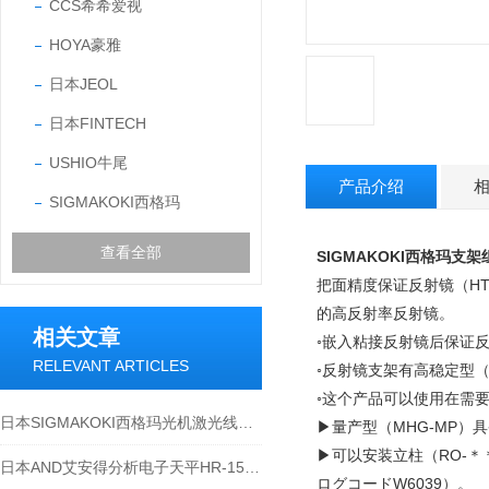
CCS希希爱视
HOYA豪雅
日本JEOL
日本FINTECH
USHIO牛尾
产品介绍
SIGMAKOKI西格玛
查看全部
SIGMAKOKI西格玛支
把面精度保证反射镜（H
的高反射率反射镜。
相关文章
◦嵌入粘接反射镜后保证
RELEVANT ARTICLES
◦反射镜支架有高稳定型（
◦这个产品可以使用在需
日本SIGMAKOKI西格玛光机激光线双聚膜平面镜介绍
▶量产型（MHG-MP）
▶可以安装立柱（RO-＊
日本AND艾安得分析电子天平HR-150AZ
ログコードW6039）。