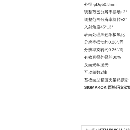
外径 φDφ50.8mm
调整范围分辨率摆动±2°
调整范围分辨率旋转±2°
入射角度45°±3°
表面处理黑色阳极氧化
分辨率摆动约0.26°/周
分辨率旋转约0.26°/周
有效直径外径的80%
反面光学抛光
可动轴数2轴
基板面型精度
支架粘接后 
SIGMAKOKI西格玛支