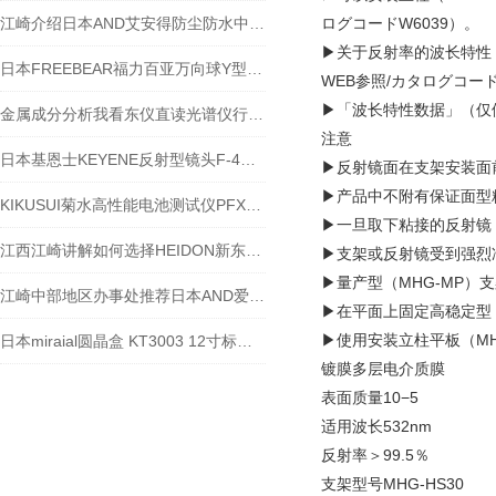
江崎介绍日本AND艾安得防尘防水中等重量电子天平GX-12001M
ログコードW6039）。
▶关于反射率的波长特性
日本FREEBEAR福力百亚万向球Y型产品-江西江崎
WEB参照/カタログコード
▶「波长特性数据」（仅
金属成分分析我看东仪直‮光读‬谱仪行！！
注意
日本基恩士KEYENE反射型镜头F-4HA参数
▶反射镜面在支架安装面
▶产品中不附有保证面型
KIKUSUI菊水高性能电池测试仪PFX2731S的高倍率需求
▶一旦取下粘接的反射镜
江西江崎讲解如何选择HEIDON新东科学小型搅拌器
▶支架或反射镜受到强烈
▶量产型（MHG-MP
江崎中部地区办事处推荐日本AND爱安得称重指示器AD4406-04
▶在平面上固定高稳定型（
▶使用安装立柱平板（MH
日本miraial圆晶盒 KT3003 12寸标准FOUP 江崎有货出售欧~
镀膜多层电介质膜
表面质量10−5
适用波长532nm
反射率＞99.5％
支架型号MHG-HS30