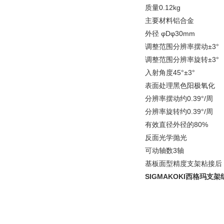
质量0.12kg
主要材料铝合金
外径 φDφ30mm
调整范围分辨率摆动±3°
调整范围分辨率旋转±3°
入射角度45°±3°
表面处理黑色阳极氧化
分辨率摆动约0.39°/周
分辨率旋转约0.39°/周
有效直径外径的80%
反面光学抛光
可动轴数3轴
基板面型精度
支架粘接后 
SIGMAKOKI西格玛支