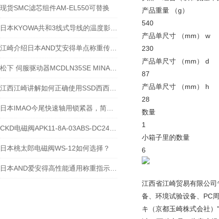
现货SMC滤芯组件AM-EL550可替换
产品重量 （g）
540
日本KYOWA共和3线式导线的温度影响-江西江崎介绍
产品单尺寸 （mm） w
江崎介绍日本AND艾安得单点称重传感器LC4103-K150
230
产品单尺寸 （mm） d
松下 伺服驱动器MCDLN35SE MINAS A6S
87
产品单尺寸 （mm） h
江西江崎讲解如何正确使用SSD西西蒂静电测量仪器
28
日本IMAO今尾快速轴用锁紧器，简单切实锁紧-江西江崎介绍
数量
1
CKD电磁阀APK11-8A-03ABS-DC24V 到货
小箱子里的数量
日本桃太郎电磁阀WS-12如何选择？
6
日本AND爱安得高性能通用称重指示器 AD-4410
江西省江崎贸易有限公司
备、环境试验设备、PC
キ（京都玉崎株式会社）"