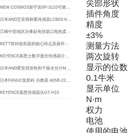
尖部形状
NEW COSMOS新宇宙XP-3110可燃性气体检测器的常见问题江崎解答
插件角度
日本AND艾安得称重传感器LCB03-K010M的参数
精度
江崎中部地区办事处有供坂口电热柔性加热器 2M-2-400
±3%
KETT凯特收割器的核心特点及操作维护要点
测量方法
两次旋转
KEYENCE基恩士数字激光传感器介绍LV-S71
显示的位数
日本AND爱安得加热和干燥水分计MS-70介绍
0.1牛米
日本FANUC发那科 示教器 A05B-2256-C10
显示单位
KEYENCE基恩传感器头GT-H10
N·m
权力
电池
使用的电池