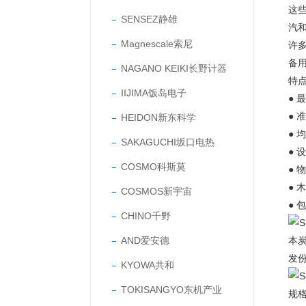
这
SENSEZ静雄
汽和
Magnescale索尼
许
备
NAGANO KEIKI长野计器
特
IIJIMA饭岛电子
●
●
HEIDON新东科学
●
SAKAGUCHI坂口电热
● 
COSMO科斯莫
●
● 
COSMOS新宇宙
● 
CHINO千野
AND爱安德
本炭
发
KYOWA共和
TOKISANGYO东机产业
规