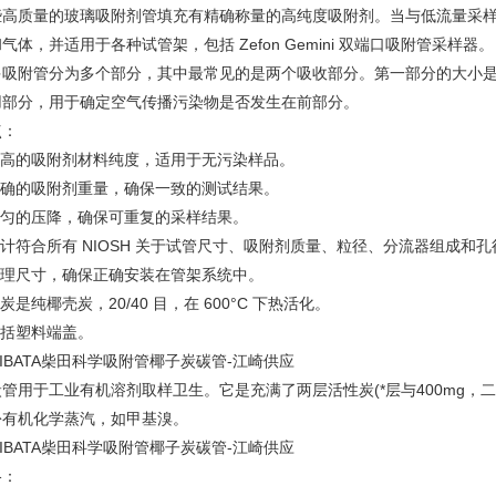
些高质量的玻璃吸附剂管填充有精确称量的高纯度吸附剂。当与低流量采
气体，并适用于各种试管架，包括 Zefon Gemini 双端口吸附管采样器。
多吸附管分为多个部分，其中最常见的是两个吸收部分。第一部分的大小
用部分，用于确定空气传播污染物是否发生在前部分。
点：
 最高的吸附剂材料纯度，适用于无污染样品。
 准确的吸附剂重量，确保一致的测试结果。
 均匀的压降，确保可重复的采样结果。
设计符合所有 NIOSH 关于试管尺寸、吸附剂质量、粒径、分流器组成和
 物理尺寸，确保正确安装在管架系统中。
木炭是纯椰壳炭，20/40 目，在 600°C 下热活化。
包括塑料端盖。
管用于工业有机溶剂取样卫生。它是充满了两层活性炭(*层与400mg，二
份有机化学蒸汽，如甲基溴。
格：