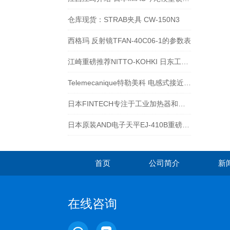
仓库现货：STRAB夹具 CW-150N3
西格玛 反射镜TFAN-40C06-1的参数表
江崎重磅推荐NITTO-KOHKI 日东工器气动锉ASH-900
Telemecanique特勒美科 电感式接近开关 XS612B1MAU20
日本FINTECH专注于工业加热器和卤素灯
日本原装AND电子天平EJ-410B重磅来袭，千万不要错过！
首页
公司简介
新
在线咨询