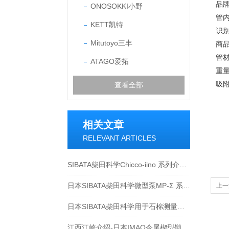
品牌
ONOSOKKI小野
管内
KETT凯特
识别
Mitutoyo三丰
商品
管材
ATAGO爱拓
重量
吸附
查看全部
相关文章
RELEVANT ARTICLES
SIBATA柴田科学Chicco-iino 系列介绍-江西江崎
日本SIBATA柴田科学微型泵MP-Σ 系列-江西江崎介绍
上一
泵
日本SIBATA柴田科学用于石棉测量相关产品介绍
江西江崎介绍-日本IMAO今尾楔型锁紧器（收销式）的快速锁紧更安心更灵活