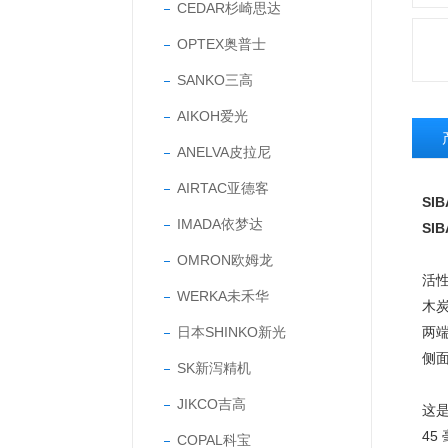
CEDAR杉崎思达
OPTEX奥普士
SANKO三高
AIKOH爱光
ANELVA皮拉尼
AIRTAC亚德客
SI
IMADA依梦达
SI
OMRON欧姆龙
活
WERKA未禾华
木炭
日本SHINKO新光
两
侧面
SK新泻精机
JIKCO吉高
这是
4
COPAL科宝