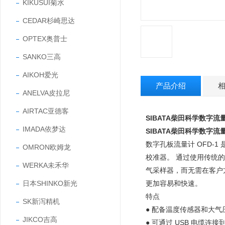
KIKUSUI菊水
CEDAR杉崎思达
OPTEX奥普士
SANKO三高
AIKOH爱光
产品介绍
ANELVA皮拉尼
AIRTAC亚德客
SIBATA柴田科学数字流
IMADA依梦达
SIBATA柴田科学数字流
数字孔板流量计 OFD-1 是一款
OMRON欧姆龙
校准器。 通过使用传统的
WERKA未禾华
气采样器，而无需在客户方
日本SHINKO新光
更加容易和快速。
特点
SK新泻精机
● 配备温度传感器和大
JIKCO吉高
● 可通过 USB 电缆连接到