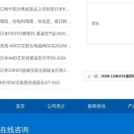
江崎中部办事处新品上市到货日本KYOWA共和电压传输式压力变送器 PAV-500KU
哦吼，你电到我喽，你也是。春日静电测量仪KSD2000“电你一眼心动”
言论
日本FESTO费斯托 紧凑型气缸ADVU-20 10-P-A
美国 ASCO艾默生电磁阀SCE202A024V 24DC
日本AND艾安得紧凑型天平EK-610i
日本USHIO波姆仪器光源镀金灯杯JCR15V150WBAU
上一篇：
HSM-1SIBATA
KEYENCE基恩传感器头GT-H10
首页
公司简介
新闻资讯
产
在线咨询