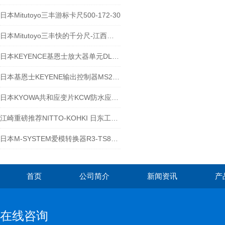
日本Mitutoyo三丰游标卡尺500-172-30
日本Mitutoyo三丰快的千分尺-江西江崎介绍
日本KEYENCE基恩士放大器单元DL-RS1A
日本基恩士KEYENE输出控制器MS2-H50 江崎中部地区办事处
日本KYOWA共和应变片KCW防水应变片
江崎重磅推荐NITTO-KOHKI 日东工器气动锉ASH-900
日本M-SYSTEM爱模转换器R3-TS8SCEFS025972
首页
公司简介
新闻资讯
产
在线咨询