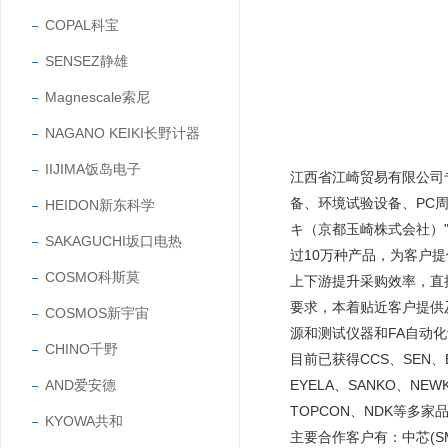
COPAL科宝
SENSEZ静雄
Magnescale索尼
NAGANO KEIKI长野计器
IIJIMA饭岛电子
江西省江崎贸易有限公司
备、环境试验设备、PC
HEIDON新东科学
キ（京都玉崎株式会社）"
SAKAGUCHI坂口电热
过10万种产品，为客户
COSMO科斯莫
上下游提升采购效率，直
要求，本着贴近客户提供
COSMOS新宇宙
源和测试仪器和FA自动
CHINO千野
目前已获得CCS、SEN、EY
AND爱安德
EYELA、SANKO、NEW
TOPCON、NDK等多家
KYOWA共和
主要合作客户有：中芯(SMIC