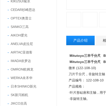
KIKUSUI菊水
CEDAR杉崎思达
OPTEX奥普士
SANKO三高
AIKOH爱光
产品介绍
ANELVA皮拉尼
AIRTAC亚德客
Mitutoyo三丰千分尺 BLM
IMADA依梦达
Mitutoyo三丰千分尺 BLM
微米 (122-108-10)
OMRON欧姆龙
刀片千分尺，非旋转主轴
WERKA未禾华
产品编号： 122-108-10
日本SHINKO新光
产品规格：
·叶片形砧座和主轴，用于测
SK新泻精机
·非旋转主轴。
JIKCO吉高