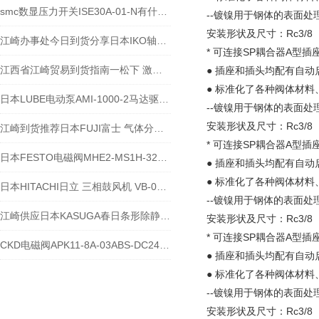
smc数显压力开关ISE30A-01-N有什么特点？
--镀镍用于钢体的表面
安装形状及尺寸：Rc3/
江崎办事处今日到货分享日本IKO轴承CFS
* 可连接SP耦合器A型插
江西省江崎贸易到货指南一松下 激光水平仪BTL1100G
● 插座和插头均配有自
● 标准化了各种阀体材
日本LUBE电动泵AMI-1000-2马达驱动的连续的齿轮泵
--镀镍用于钢体的表面
安装形状及尺寸：Rc3/
江崎到货推荐日本FUJI富士 气体分析仪 ZAF4K406-QYBA Y-YEAYY
* 可连接SP耦合器A型插
日本FESTO电磁阀MHE2-MS1H-32G-QS-4-K参数表
● 插座和插头均配有自
● 标准化了各种阀体材
日本HITACHI日立 三相鼓风机 VB-007-E3参数表
--镀镍用于钢体的表面
江崎供应日本KASUGA春日条形除静电装置电源 KD-309L
安装形状及尺寸：Rc3/
* 可连接SP耦合器A型插
CKD电磁阀APK11-8A-03ABS-DC24V 到货
● 插座和插头均配有自
● 标准化了各种阀体材
--镀镍用于钢体的表面
安装形状及尺寸：Rc3/