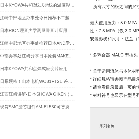
日本KYOWA共和3线式导线的温度影响-江西江崎介绍
--所有尺寸的板之间的尺寸
江崎中部地区办事处今日推荐不二越 液压阀 EPR-G01-3-0011-12
最大使用压力：5.0 MPA（
日本RION理音声学测量噪音计应用案例-江西江崎贸易
性：7.5 MPA（仅 3.0 M
安装形状和尺寸：法兰（
江崎中部地区办事处推荐日本AND爱安得分析电子天平HR-100A
* 多耦合器 MALC 型插头（M
中部办事处江崎分享日本原装MAKE麦克数字仪表 IC-2000
日本KYOWA共和点焊式应变片应用-江西江崎介绍
* 关于适用流体与本体
* 详细规格请参阅产品目
日系硬核！山本电机WO81FT2E 差压表，0-2KPA 量程的压差 “感知小能手”
* 请查看目录最后一页的
江西江崎讲解-日本SHOWA GIKEN (SGK)昭和技研旋转接头产业的优势
* 材料符号也显示在型号
现货SMC滤芯组件AM-EL550可替换
系列名称