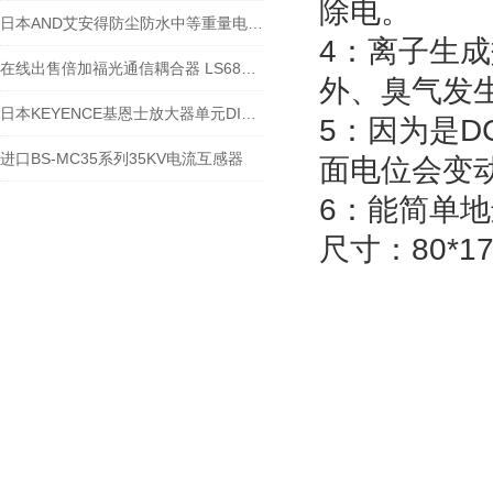
除电。
日本AND艾安得防尘防水中等重量电子天平GX-8202MD
4：离子生
在线出售倍加福光通信耦合器 LS682-DA-ENF135
外、臭气发
日本KEYENCE基恩士放大器单元DIN轨型GT-72AP
5：因为是D
进口BS-MC35系列35KV电流互感器
面电位会变
6：能简单地
尺寸：80*17