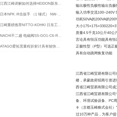
江西江崎讲解如何选择HEIDON新东科学小型搅拌器
输出极性负极性输出负极
输入功率交流100~240V 50
日本NPK 冲击扳手 （1 锤式） NW-1200B
功耗50VA的200VA的200
江崎重磅推荐NITTO-KOHKI 日东工器气动锉ASH-900
大小175×175×330220×37
质量4.5千克10公斤40公
NACHI不二越 电磁阀SS-GO1-C6-R-C2-31
言论具有恒压功能具有恒
ATAGO爱拓宽量程折射计具有较快的测量响应时间
正极性型（P型）可选正
具有自动跳闸恢复功能
江西省江崎贸易有限公司
楼，承蒙政府招商引资进
西省江崎贸易有限公司成
江西省江崎贸易有限公司
备、环境试验设备、PC
キ（京都玉崎株式会社）”
过10万种产品，为客户